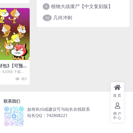
植物大战僵尸【中文复刻版】
9
几何冲刺
10
素材包3【可预
920KB 下载方
买后无需登录即
383
首页
联系我们
如有BUG或建议可与站长在线联系
用户
站长QQ：742808221
中心