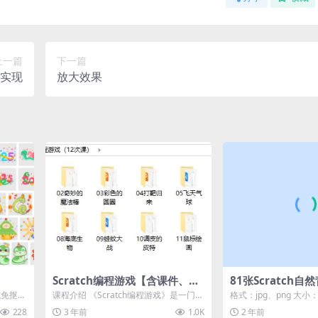
上一篇
下一篇
笔实现
放大效果
Scratch编程游戏【含课件、讲
81张Scratch
义、源代码，共12次课】
式免抠素
课程介绍 《Scratch编程游戏》是一门集
格式：jpg、png 大小：
..
趣味与知识于一体的编程课程，通过1
式：本地高速下载 游客购
228
3 年前
1.0K
2 年前
2...