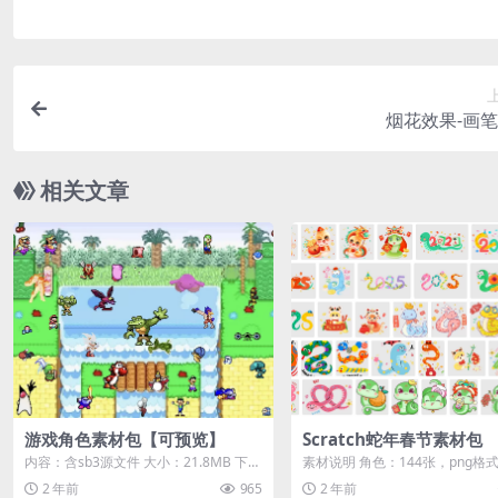
烟花效果-画
相关文章
游戏角色素材包【可预览】
Scratch蛇年春节素材包
内容：含sb3源文件 大小：21.8MB 下载
素材说明 角色：144张，png格
方式：本地下载 游客购买后无需登录...
材 背景：34张，jpg格式图片素材 .
2 年前
965
2 年前