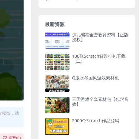
最新资源
少儿编程全套教育资料【正版
授权】
100张Scratch背景打包下载
（二）
Q版水墨国风游戏素材包
三国游戏全套素材包【包含音
效】
方权益，请
2000个Scratch作品源码
点赞(
0
)