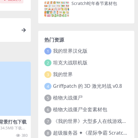
Scratch蛇年春节素材包
热门资源
我的世界汉化版
1
坦克大战联机版
2
我的世界
3
Griffpatch 的 3D 激光对战 v0.8
4
植物大战僵尸
5
植物大战僵尸全套素材包
6
《我的世界》大型多人在线游戏（MMO）v1.7
自然背景打包下载
7
34.5MB 下载方
超级服务器 ✦《星际争霸 Scratch（经典版本）》
买后无需...
8
380