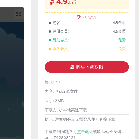
4.9
金币
VIP折扣
游客:
4.9金币
注册会员:
4.9金币
赞助会员:
免费
永久会员:
免费
购买下载权限
格式:
ZIP
内容:
含sb3源文件
大小:
2MB
下载方式:
本地高速下载
提示:
游客购买后无需登录即可直接下载
下载遇到问题？可
点击此处
或联系站长反馈，
qq：742808221。