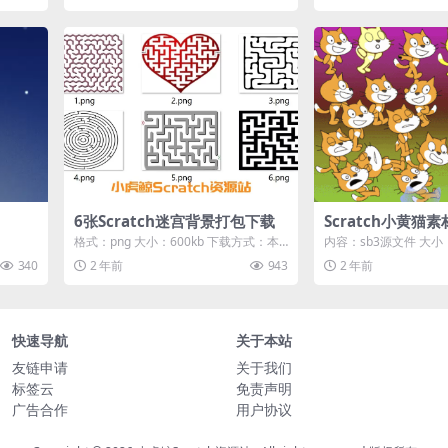
6张Scratch迷宫背景打包下载
Scratch小黄猫
览】
格式：png 大小：600kb 下载方式：本
内容：sb3源文件 大小：
地高速下载 游客购买后无需登录即可
式：本地下载 游客购
340
2 年前
943
2 年前
直...
可...
快速导航
关于本站
友链申请
关于我们
标签云
免责声明
广告合作
用户协议