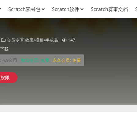
Scratch素材包
Scratch软件
Scratch赛事文档
会员专区
效果/模板/半成品
147
下载
:
4.9金币
赞助会员:
免费
永久会员:
免费
载权限