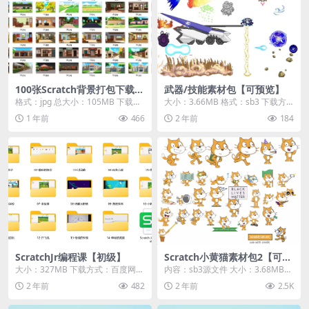
100张Scratch背景打包下载
武器/技能素材包【可预览】
（二）
格式：jpg 总大小：105MB 下载方
大小：3.66MB 格式：sb3 下载方
式：本地高速下载 游客购买后无需
式：本地下载 游客购买后无需登录
1 年前
466
2 年前
184
登录即可...
即可直接...
ScratchJr编程课【初级】
Scratch小黄猫素材包2【可预
览】
大小：327MB 下载方式：百度网盘
内容：sb3源文件 大小：3.68MB
游客购买后无需登录即可直接下载
下载方式：本地下载 游客购买后无
2 年前
482
2 年前
2.5K
需登录即...