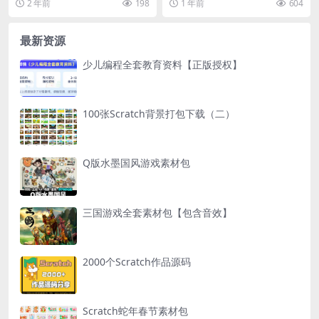
2 年前
198
1 年前
604
图标、动画序列、角...
最新资源
少儿编程全套教育资料【正版授权】
100张Scratch背景打包下载（二）
Q版水墨国风游戏素材包
三国游戏全套素材包【包含音效】
2000个Scratch作品源码
Scratch蛇年春节素材包