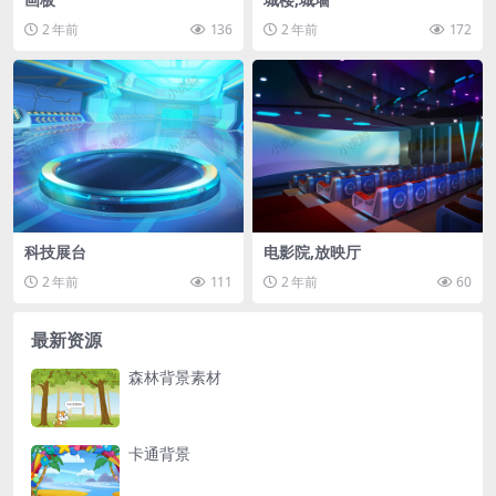
2 年前
136
2 年前
172
科技展台
电影院,放映厅
2 年前
111
2 年前
60
最新资源
森林背景素材
卡通背景