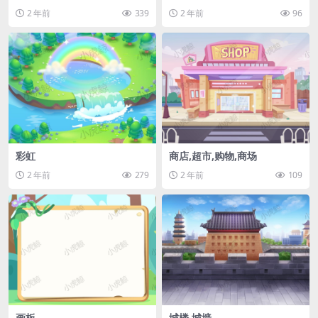
2 年前
339
2 年前
96
彩虹
商店,超市,购物,商场
2 年前
279
2 年前
109
画板
城楼,城墙