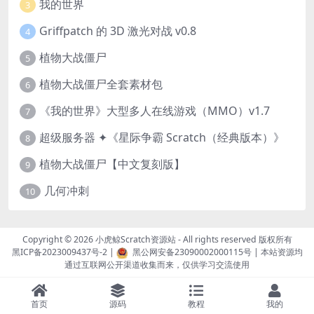
我的世界
3
Griffpatch 的 3D 激光对战 v0.8
4
植物大战僵尸
5
植物大战僵尸全套素材包
6
《我的世界》大型多人在线游戏（MMO）v1.7
7
超级服务器 ✦《星际争霸 Scratch（经典版本）》
8
植物大战僵尸【中文复刻版】
9
几何冲刺
10
Copyright © 2026
小虎鲸Scratch资源站
- All rights reserved 版权所有
黑ICP备2023009437号-2
|
黑公网安备23090002000115号
| 本站资源均
通过互联网公开渠道收集而来，仅供学习交流使用
首页
源码
教程
我的