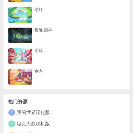
彩虹
夜晚,森林
小镇
室内
热门资源
我的世界汉化版
1
坦克大战联机版
2