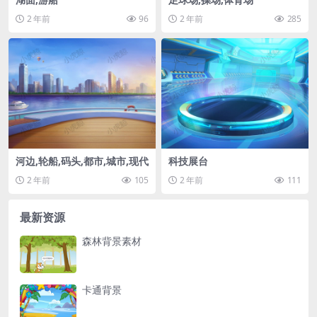
2 年前
96
2 年前
285
河边,轮船,码头,都市,城市,现代
科技展台
2 年前
105
2 年前
111
最新资源
森林背景素材
卡通背景