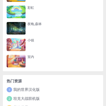
彩虹
夜晚,森林
小镇
室内
热门资源
我的世界汉化版
1
坦克大战联机版
2