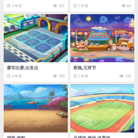
2 年前
162
2 年前
64
赛车比赛,出发点
夜晚,元宵节
2 年前
190
2 年前
120
湖面,游船
足球场,操场,体育场