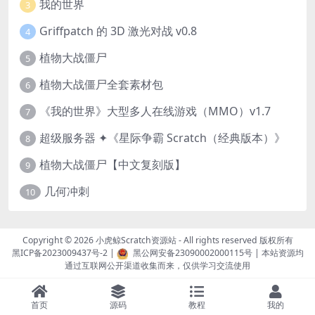
我的世界
3
Griffpatch 的 3D 激光对战 v0.8
4
植物大战僵尸
5
植物大战僵尸全套素材包
6
《我的世界》大型多人在线游戏（MMO）v1.7
7
超级服务器 ✦《星际争霸 Scratch（经典版本）》
8
植物大战僵尸【中文复刻版】
9
几何冲刺
10
Copyright © 2026
小虎鲸Scratch资源站
- All rights reserved 版权所有
黑ICP备2023009437号-2
|
黑公网安备23090002000115号
| 本站资源均
通过互联网公开渠道收集而来，仅供学习交流使用
首页
源码
教程
我的