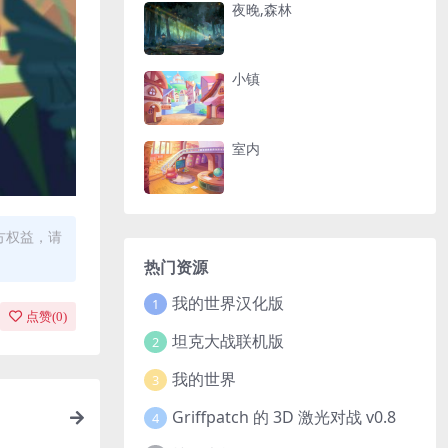
夜晚,森林
小镇
室内
方权益，请
热门资源
我的世界汉化版
1
点赞(
0
)
坦克大战联机版
2
我的世界
3
Griffpatch 的 3D 激光对战 v0.8
4