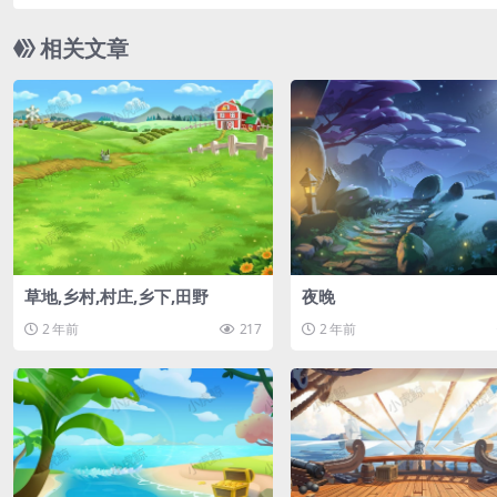
相关文章
草地,乡村,村庄,乡下,田野
夜晚
2 年前
217
2 年前