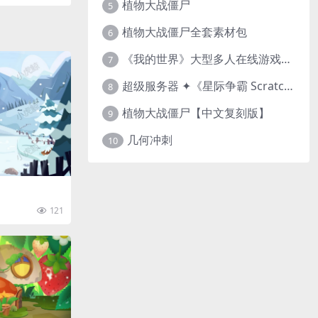
植物大战僵尸
5
植物大战僵尸全套素材包
6
《我的世界》大型多人在线游戏（MMO）v1.7
7
超级服务器 ✦《星际争霸 Scratch（经典版本）》
8
植物大战僵尸【中文复刻版】
9
几何冲刺
10
121