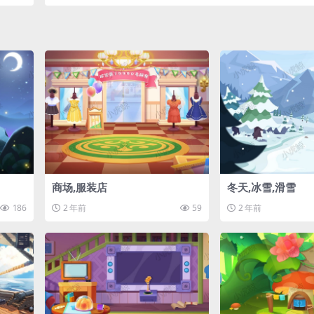
商场,服装店
冬天,冰雪,滑雪
186
2 年前
59
2 年前