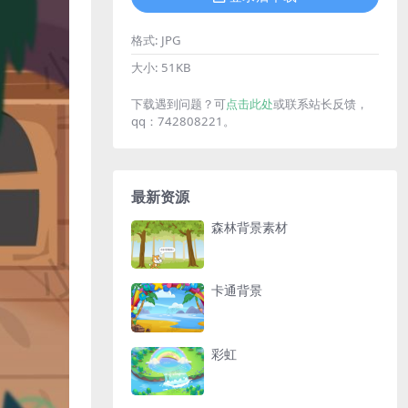
格式:
JPG
大小:
51KB
下载遇到问题？可
点击此处
或联系站长反馈，
qq：742808221。
最新资源
森林背景素材
卡通背景
彩虹