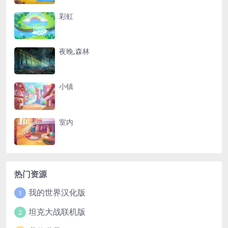
彩虹
夜晚,森林
小镇
室内
热门资源
我的世界汉化版
1
坦克大战联机版
2