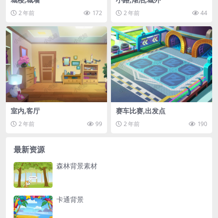
2 年前
172
2 年前
44
室内,客厅
赛车比赛,出发点
2 年前
99
2 年前
190
最新资源
森林背景素材
卡通背景