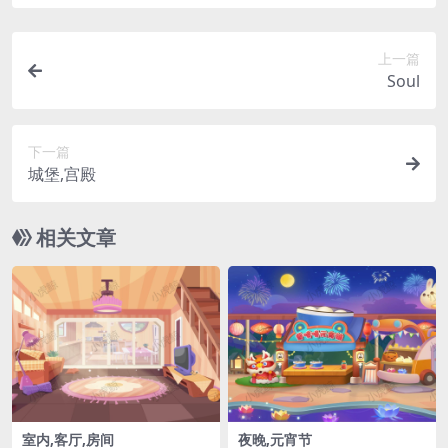
上一篇
Soul
下一篇
城堡,宫殿
相关文章
室内,客厅,房间
夜晚,元宵节