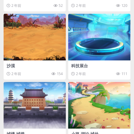
2 年前
52
2 年前
120
沙漠
科技展台
2 年前
154
2 年前
111
城楼,城墙
小路,湖泊,城外