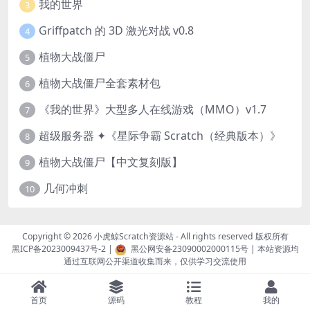
我的世界
3
Griffpatch 的 3D 激光对战 v0.8
4
植物大战僵尸
5
植物大战僵尸全套素材包
6
《我的世界》大型多人在线游戏（MMO）v1.7
7
超级服务器 ✦《星际争霸 Scratch（经典版本）》
8
植物大战僵尸【中文复刻版】
9
几何冲刺
10
Copyright © 2026
小虎鲸Scratch资源站
- All rights reserved 版权所有
黑ICP备2023009437号-2
|
黑公网安备23090002000115号
| 本站资源均
通过互联网公开渠道收集而来，仅供学习交流使用
首页
源码
教程
我的