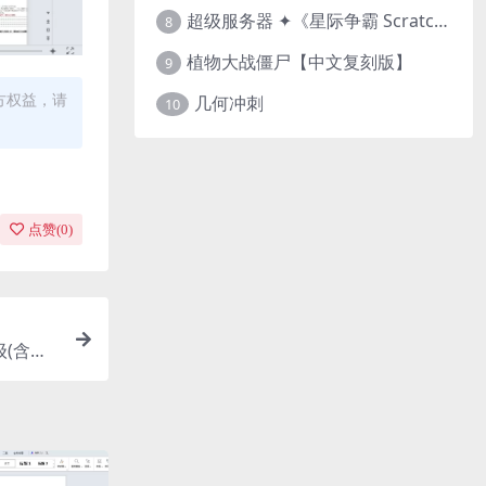
超级服务器 ✦《星际争霸 Scratch（经典版本）》
8
植物大战僵尸【中文复刻版】
9
方权益，请
几何冲刺
10
点赞(
0
)
级(含答