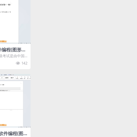
件编程(图形化)
含答案)
级考试是由中国
少年软件编程能
142
年软件编程(图