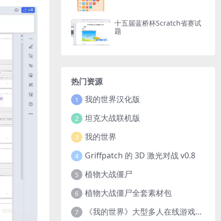
十五届蓝桥杯Scratch省赛试
题
热门资源
我的世界汉化版
1
坦克大战联机版
2
我的世界
3
Griffpatch 的 3D 激光对战 v0.8
4
植物大战僵尸
5
植物大战僵尸全套素材包
6
《我的世界》大型多人在线游戏（MMO）v1.7
7