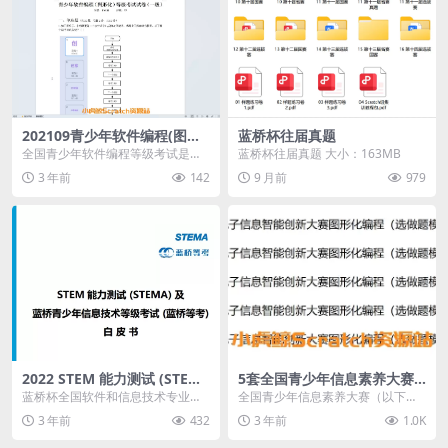
202109青少年软件编程(图形
蓝桥杯往届真题
化)等级考试试卷一级(含答案)
全国青少年软件编程等级考试是由
蓝桥杯往届真题 大小：163MB
中国电子学会发起的面向青少年软
3 年前
142
9 月前
979
件编程能力水平的社会...
2022 STEM 能力测试 (STEM
5套全国青少年信息素养大赛
A) 及 蓝桥青少年信息技术等
图形化编程（选做题）
蓝桥杯全国软件和信息技术专业人
全国青少年信息素养大赛（以下简
级考试 (蓝桥等考) 白 皮 书
才大赛简称“蓝桥杯”，是由工业和信
称“大赛”,原全国青少年电子信息智
3 年前
432
3 年前
1.0K
息化部人才交流中...
能创新大赛）是“...