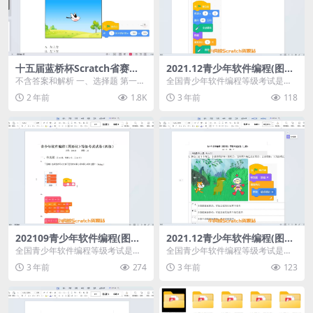
十五届蓝桥杯Scratch省赛试
2021.12青少年软件编程(图形
题
化)等级考试试卷三级(含答案)
不含答案和解析 一、选择题 第一题
全国青少年软件编程等级考试是由
题目要求： 运行以下程序后，小鸟
中国电子学会发起的面向青少年软
2 年前
1.8K
3 年前
118
会向舞台的某...
件编程能力水平的社会...
202109青少年软件编程(图形
2021.12青少年软件编程(图形
化)等级考试试卷四级(含答案)
化)等级考试试卷二级(含答案)
全国青少年软件编程等级考试是由
全国青少年软件编程等级考试是由
中国电子学会发起的面向青少年软
中国电子学会发起的面向青少年软
3 年前
274
3 年前
123
件编程能力水平的社会...
件编程能力水平的社会...