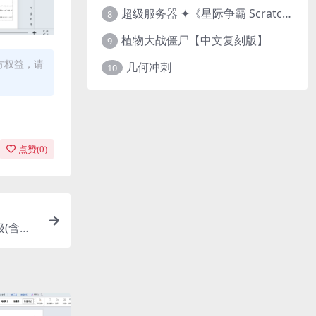
超级服务器 ✦《星际争霸 Scratch（经典版本）》
8
植物大战僵尸【中文复刻版】
9
方权益，请
几何冲刺
10
点赞(
0
)
级(含答