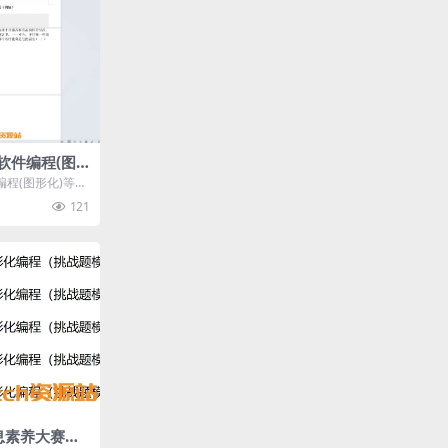
年软件编程(图
一级(含答案)
编程(图形化)等级
121
息素养大赛图