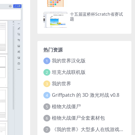
十五届蓝桥杯Scratch省赛试
题
热门资源
我的世界汉化版
1
坦克大战联机版
2
我的世界
3
Griffpatch 的 3D 激光对战 v0.8
4
植物大战僵尸
5
植物大战僵尸全套素材包
6
《我的世界》大型多人在线游戏（MMO）v1.7
7