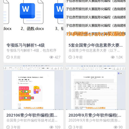
专项练习与解析1-4级
5套全国青少年信息素养大赛
图形化编程（选做题）
专项练习与解析1-4级，包含程序
全国青少年信息素养大赛（以下简
称“大赛”,原全国青少年电子信息智
9 月前
427
3 年前
1.0K
能创新大赛）是“...
202106青少年软件编程(图形
2020年9月青少年软件编程(图
化)等级考试试卷四级(含答案)
形化)等级考试试卷四级(含答
全国青少年软件编程等级考试是由
2020年9月青少年软件编程(图形化)
案)
中国电子学会发起的面向青少年软
等级考试试卷四级(含答案)
3 年前
109
3 年前
90
件编程能力水平的社会...