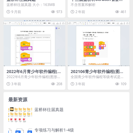
题
蓝桥杯往届真题 大小：163MB
不含答案和解析
9 月前
973
2 年前
461
2022年6月青少年软件编程(图
202106青少年软件编程(图形
形化)等级考试试卷一级(含答
化)等级考试试卷四级(含答案)
2022年6月青少年软件编程(图形化)
全国青少年软件编程等级考试是由
案)
等级考试试卷一级(含答案)
中国电子学会发起的面向青少年软
3 年前
208
3 年前
109
件编程能力水平的社会...
最新资源
蓝桥杯往届真题
专项练习与解析1-4级