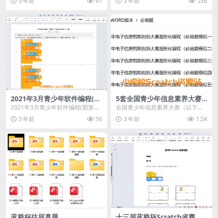
3 年前
97
3 年前
236
件编程能力水平的社会...
2021年3月青少年软件编程(图
5套全国青少年信息素养大赛
形化)等级考试试卷三级(含答
图形化编程（必做题模拟题）
2021年3月青少年软件编程(图形化)
全国青少年信息素养大赛（以下简
案)
等级考试试卷三级(含答案)
称“大赛”,原全国青少年电子信息智
3 年前
56
3 年前
1.5K
能创新大赛）是“...
蓝桥杯往届真题
十三届蓝桥杯Scratch省赛试