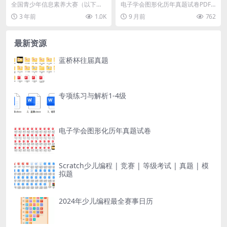
图形化编程（选做题）
全国青少年信息素养大赛（以下简
电子学会图形化历年真题试卷PDF
称“大赛”,原全国青少年电子信息智
可打印 大小：394MB
3 年前
1.0K
9 月前
762
能创新大赛）是“...
最新资源
蓝桥杯往届真题
专项练习与解析1-4级
电子学会图形化历年真题试卷
Scratch少儿编程 | 竞赛 | 等级考试 | 真题 | 模
拟题
2024年少儿编程最全赛事日历