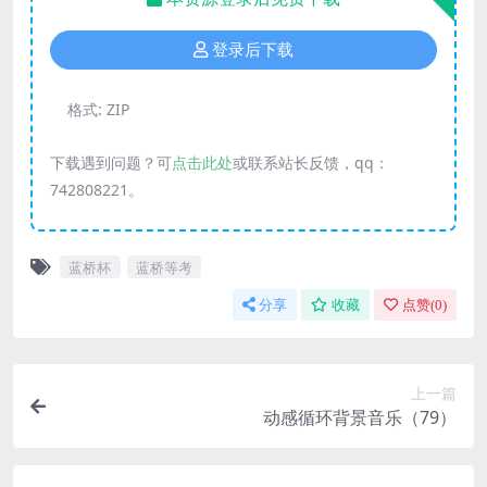
登录后下载
格式:
ZIP
下载遇到问题？可
点击此处
或联系站长反馈，qq：
742808221。
蓝桥杯
蓝桥等考
分享
收藏
点赞(
0
)
上一篇
动感循环背景音乐（79）