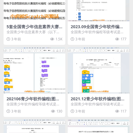
5套全国青少年信息素养大赛
2023.09全国青少年软件编程
图形化编程（必做题模拟题）
(图形化)scratch等级考试试卷
全国青少年信息素养大赛（以下简
全国青少年软件编程等级考试是由
(一级)
称“大赛”,原全国青少年电子信息智
中国电子学会发起的面向青少年软
3 年前
1.5K
3 年前
177
能创新大赛）是“...
件编程能力水平的社会...
202106青少年软件编程(图形
2021.12青少年软件编程(图形
化)等级考试试卷一级(含答案)
化)等级考试试卷三级(含答案)
全国青少年软件编程等级考试是由
全国青少年软件编程等级考试是由
中国电子学会发起的面向青少年软
中国电子学会发起的面向青少年软
3 年前
130
3 年前
117
件编程能力水平的社会...
件编程能力水平的社会...