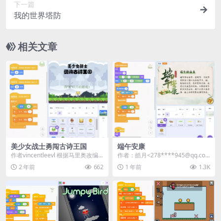
下一篇
我的世界塔防
相关文章
美少女战士勇闯古诗王国
端午安康
作者vincentleevl 根据马里奥改编
作者：皓月<278****945@qq.co
《美少女战士勇闯古诗王国》是一
m> | 站内用户投稿 ...
2 年前
662
1 年前
1.3K
款寓...