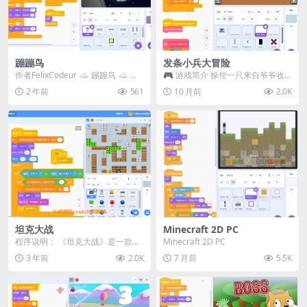
蹦蹦鸟
发条小兵大冒险
作者FelixCodeur ☁️ 蹦蹦鸟 ☁️ ↪
🎮 游戏简介 操控一只来自爷爷收
控制方式： 按任意键或点击屏...
藏的发条玩具士兵！它只能不断前
2 年前
561
10 月前
2.0K
进，所以需要依靠弹...
坦克大战
Minecraft 2D PC
程序说明： 《坦克大战》是一款基
Minecraft 2D PC
于Scratch平台开发的经典射击小游
3 年前
2.0K
7 月前
5.5K
戏。在这个...