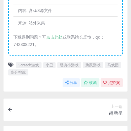
内容:
含sb3源文件
来源:
站外采集
下载遇到问题？可
点击此处
或联系站长反馈，qq：
742808221。
Scratch游戏
小丑
经典小游戏
跳跃游戏
马戏团
高分挑战
分享
收藏
点赞(
0
)
上一篇
超新星