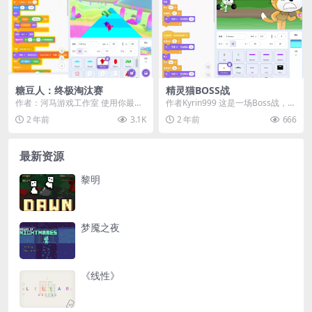
糖豆人：终极淘汰赛
精灵猫BOSS战
作者：河马游戏工作室 使用你最喜
作者Kyrin999 这是一场Boss战，你
欢的按键来玩！ 躲避迎面而来的物
将面对森林之王。 使用空格键来用
2 年前
3.1K
2 年前
666
体！ 把对手撞到...
剑攻...
最新资源
黎明
梦魇之夜
《线性》