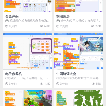
合金弹头
胡闹厨房
🎮 游戏简介 经典街机动作射击游
🎮 操作方式 单人模式： 方向键 /
戏 《Metal Slug》 的 Scratch...
WASD —— 移动 Z / K —— 抓...
9 月前
6.8K
2 周前
2.0K
电子点餐机
中国诗词大会
程序说明： 《电子点餐机》是一个
程序演示 程序说明 通过’中国诗词大
基于Scratch平台开发的入门级小程
会’Scratch程...
3 年前
1.1K
3 年前
548
序，该程序...