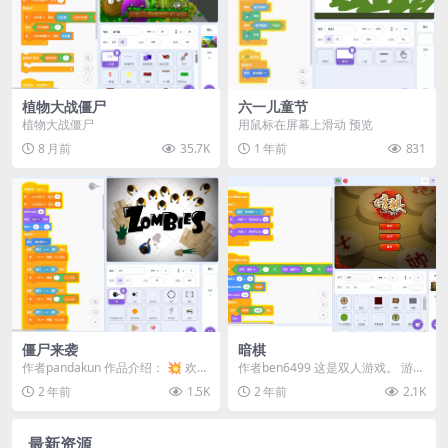
植物大战僵尸
六一儿童节
植物大战僵尸
用鼠标在屏幕上滑动 预览
8 月前
35.7K
1 年前
831
僵尸来袭
暗棋
作者pandakun 作品介绍： 💥 欢迎
作者ben6499 这是双人游戏。 游戏
来到《僵尸来袭》！ 这是一款充满
说明在作品里，请仔细阅读游戏说
2 年前
1.5K
2 年前
2.1K
动作与...
明。 演示
最新资源