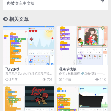
爬坡赛车中文版
相关文章
飞行游戏
母亲节模板
程序演示 Scratch飞行游戏程序说
作者：核桃编程 🔗点击领取 ——
明 项目名称: 飞行游戏 概要: 这是一
核桃编程趣味编程创作礼盒8件套，
2 年前
706
1 年前
1.1K
款...
仅10.8元（...