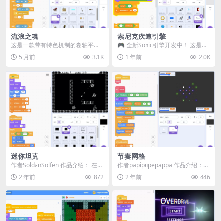
流浪之魂
索尼克疾速引擎
这是一款带有特色机制的卷轴平台
🎮 全新Sonic引擎开发中！ 这是一
游戏！！ 🎮 操作说明： 移动：WA
个基于Scratch 3.0制作的Soni...
5 月前
3.1K
1 年前
2.0K
SD 键 投掷...
迷你坦克
节奏网格
作者SoldanSolfen 作品介绍： 在
作者papipupepappa 作品介绍：
《迷你坦克》中，你将驾驶一辆超
《节奏网格 (Rhythm Grid...
2 年前
872
2 年前
446
小型坦...