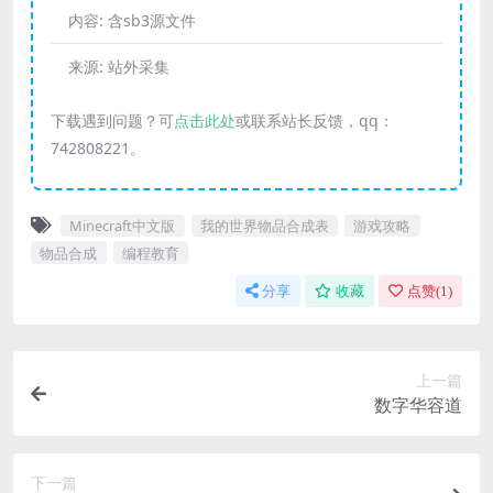
内容:
含sb3源文件
来源:
站外采集
下载遇到问题？可
点击此处
或联系站长反馈，qq：
742808221。
Minecraft中文版
我的世界物品合成表
游戏攻略
物品合成
编程教育
分享
收藏
点赞(
1
)
上一篇
数字华容道
下一篇