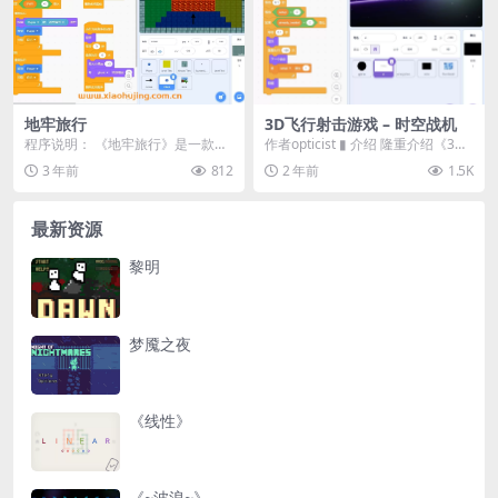
地牢旅行
3D飞行射击游戏 – 时空战机
程序说明： 《地牢旅行》是一款基
作者opticist ▮ 介绍 隆重介绍《3D
于Scratch平台开发的闯关冒险类游
时空战机》，一款科幻风格的第三
3 年前
812
2 年前
1.5K
戏。游戏以...
人称...
最新资源
黎明
梦魇之夜
《线性》
《~波浪~》