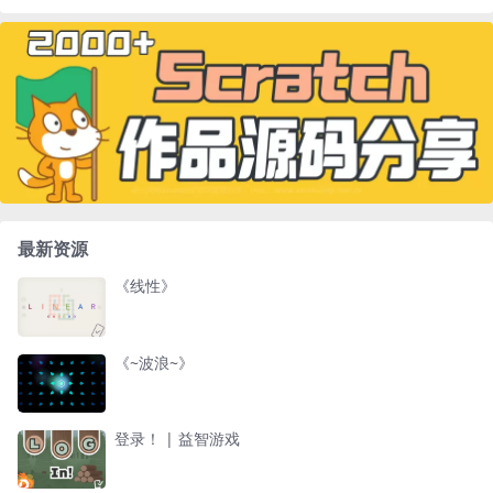
最新资源
《线性》
《~波浪~》
登录！ | 益智游戏