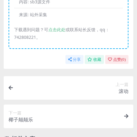
内容:
sb3源文件
来源:
站外采集
下载遇到问题？可
点击此处
或联系站长反馈，qq：
742808221。
分享
收藏
点赞(
0
)
上一篇
滚动
下一篇
椰子颠颠乐