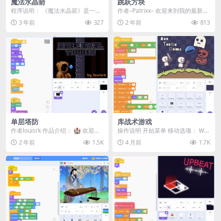
魔法水晶箭
跳跃方块
程序说明： 《魔法水晶箭》是一个
作者–Patrixx– 欢迎来到我的最新游
基于Scratch平台开发的入门级小游
戏《跳跃方块》...
3 年前
327
2 年前
813
戏。在这个...
单层塔防
库战术游戏
作者louisrk 作品介绍： 🏰 欢迎来
操作说明 开始菜单 移动选项： WA
到《单层塔防》！ 这是一款为 Pix
SD 键 确认选择： E 键 （注意：仅
2 年前
1.5K
4 月前
1.7K
e...
开始...