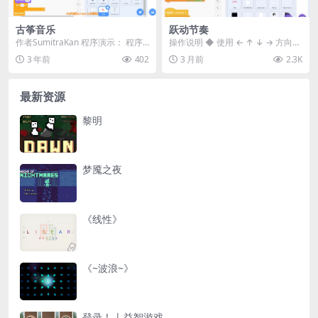
古筝音乐
跃动节奏
作者SumitraKan 程序演示： 程序
操作说明 ◆ 使用 ← ↑ ↓ → 方向键
说明： 《古筝音乐》是一个使用Sc
移动 ◆ 躲避红色光脉冲，随着难度
3 年前
402
3 月前
2.3K
ra...
逐渐...
最新资源
黎明
梦魇之夜
《线性》
《~波浪~》
登录！ | 益智游戏