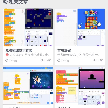
相关文章
魔法师城堡大冒险
方块爆破
🎯 游戏目标：​​ 勇闯神秘城堡，击
作者Bwenedian_Fr 作品介绍 一款
败邪恶魔法师！ ​​🎮 操作方式：​​ ​​...
创意方块消除游戏，通过拖拽方块
1 年前
1.4K
1 年前
1.4K
组成完...