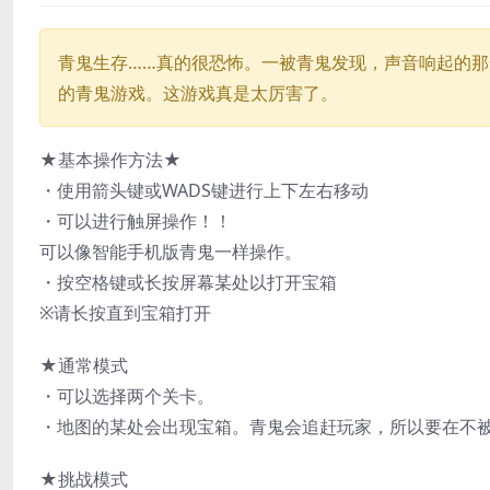
青鬼生存……真的很恐怖。一被青鬼发现，声音响起的
的青鬼游戏。这游戏真是太厉害了。
★基本操作方法★
・使用箭头键或WADS键进行上下左右移动
・可以进行触屏操作！！
可以像智能手机版青鬼一样操作。
・按空格键或长按屏幕某处以打开宝箱
※请长按直到宝箱打开
★通常模式
・可以选择两个关卡。
・地图的某处会出现宝箱。青鬼会追赶玩家，所以要在不
★挑战模式