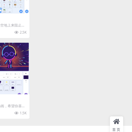
在空地上来阻止敌
终点 •共有30种
2.5K
动画，希望你喜
1.5K
首页