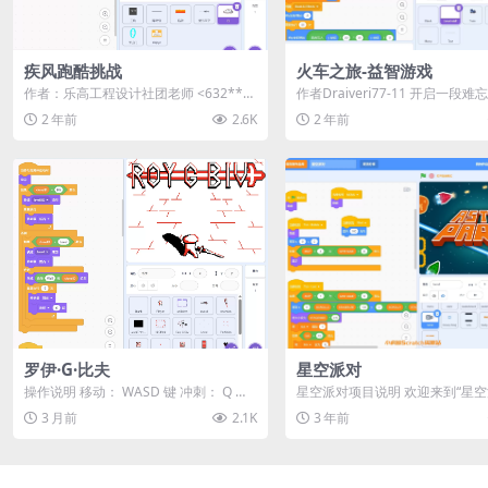
疾风跑酷挑战
火车之旅-益智游戏
作者：乐高工程设计社团老师 <632***
作者Draiveri77-11 开启一段
876@qq.com> |...
之旅，穿越6个不同的世界，挑战..
2 年前
2.6K
2 年前
罗伊·G·比夫
星空派对
操作说明 移动： WASD 键 冲刺： Q 键 /
星空派对项目说明 欢迎来到“星空
E 键 瞄准： 鼠标 攻击：...
项目！这是一个专为小朋友设计的S
3 月前
2.1K
3 年前
c...