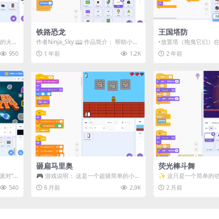
铁路恐龙
王国塔防
难忘的火车
作者Ninja_Sky 📖 作品简介：​ 帮助小恐
•放置塔（拖曳它们）
.
龙穿越沙漠，躲避疾驰的火车并收...
人 •敌人会试图走到路的
950
1 年前
1.2K
2 年前
敌...
砸扁马里奥
荧光棒斗舞
派对”
🎮 游戏说明： 这是一个超级简单的小游
✨ 这只是一个简单的
crat
戏： 👉 只需点击其中一个铁锤来砸扁马
欢！:D
540
6 月前
2.9K
2 月前
里奥...