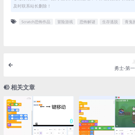
及时联系站长删除！
Scratch恐怖作品
冒险游戏
恐怖解谜
生存逃脱
青鬼
勇士-第
相关文章