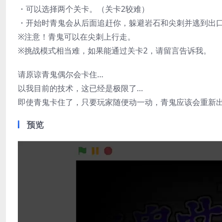
・可以选择两个关卡。（关卡2较难）
・开始时青鬼会从后面追赶你，躲避岩石和尖刺并逃到出
※注意！青鬼可以在尖刺上行走。
※挑战模式相当难，如果能通过关卡2，请留言告诉我。
请原谅青鬼偶尔会卡住…
以我目前的技术，这已经是极限了…
即使青鬼卡住了，只要玩家随便动一动，青鬼应该会重新
预览