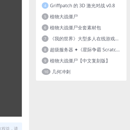
Griffpatch 的 3D 激光对战 v0.8
4
植物大战僵尸
5
植物大战僵尸全套素材包
6
《我的世界》大型多人在线游戏（MMO）v1.7
7
超级服务器 ✦《星际争霸 Scratch（经典版本）》
8
植物大战僵尸【中文复刻版】
9
几何冲刺
10
方权益，请