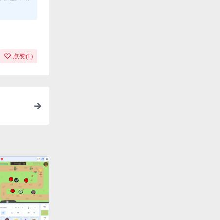
点赞(
1
)