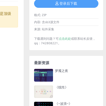
登录后下载
是顶级
格式:
ZIP
内容:
含sb3源文件
来源:
站外采集
下载遇到问题？可
点击此处
或联系站长反馈，
qq：742808221。
最新资源
梦魇之夜
《线性》
《~波浪~》