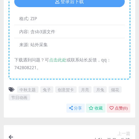
登录后下载
格式:
ZIP
内容:
含sb3源文件
来源:
站外采集
下载遇到问题？可
点击此处
或联系站长反馈，qq：
742808221。
中秋主题
兔子
创意贺卡
月亮
月兔
烟花
节日动画
分享
收藏
点赞(
0
)
上一篇