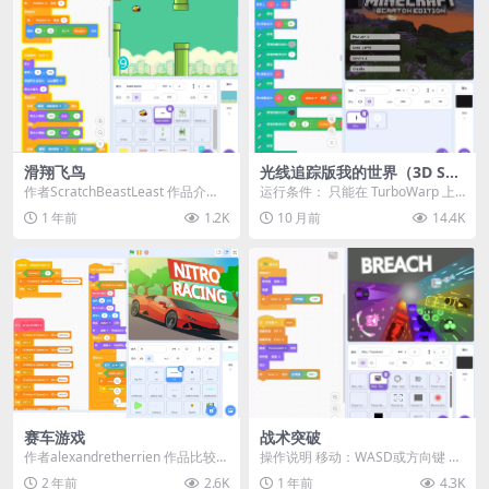
滑翔飞鸟
光线追踪版我的世界（3D Scr
atch重制）
作者ScratchBeastLeast 作品介
运行条件： 只能在 TurboWarp 上
绍： 🕊️ 经典复刻，全新挑战！ ...
运行 必须开启 Turbo Mode ...
1 年前
1.2K
10 月前
14.4K
赛车游戏
战术突破
作者alexandretherrien 作品比较
操作说明 ​​移动​​：WASD或方向键 ​​使
大，耐心等待加载… ...
用技能​​：空格键 ​​拾取​​...
2 年前
2.6K
1 年前
4.3K