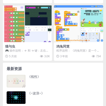
猫与虫
鸡兔同笼
🎮 操作说明： ← 和 → 键：左右移
程序说明： 《鸡兔同笼》是一个基
动 Z 键：跳跃 组合 ← → ↑ ↓ 键...
于Scratch平台开发的动画教育项
5 月前
3.0K
3 年前
734
目，旨在通过...
最新资源
《线性》
《~波浪~》