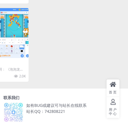
序说明： 《泡泡龙》
开发...
2.0K
首页
联系我们
如有BUG或建议可与站长在线联系
用户
站长QQ：742808221
中心