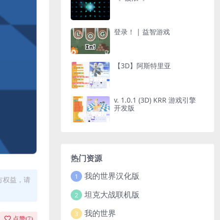
登录！ | 益智游戏
【3D】阿斯特里亚
v. 1.0.1 (3D) KRR 游戏引擎
开发版
热门资源
我的世界汉化版
1
方权益，请
坦克大战联机版
2
我的世界
3
点赞(
7
)