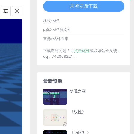
登录后下载
格式:
sb3
内容:
sb3源文件
来源:
站外采集
下载遇到问题？可
点击此处
或联系站长反馈，
qq：742808221。
最新资源
梦魇之夜
《线性》
《~波浪~》