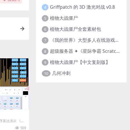
Griffpatch 的 3D 激光对战 v0.8
4
植物大战僵尸
5
植物大战僵尸全套素材包
6
《我的世界》大型多人在线游戏（MMO）v1.7
7
超级服务器 ✦《星际争霸 Scratch（经典版本）》
8
植物大战僵尸【中文复刻版】
9
几何冲刺
10
种排序算法演示 《经
atc...
509