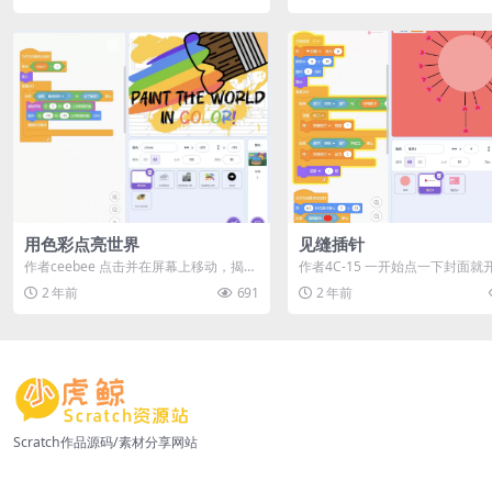
用色彩点亮世界
见缝插针
作者ceebee 点击并在屏幕上移动，揭示
作者4C-15 一开始点一下封面就
下面丰富多彩的图像。 按空格键或点击
戏了 按下空格键发射针biubiu~ 预.
2 年前
691
2 年前
右...
Scratch作品源码/素材分享网站