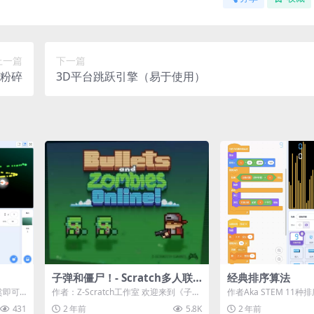
上一篇
下一篇
粉碎
3D平台跳跃引擎（易于使用）
子弹和僵尸！- Scratch多人联
经典排序算法
机游戏
赏即可
作者：Z-Scratch工作室 欢迎来到《子弹
作者Aka STEM 11
梦幻色
与僵尸》！这是Scratch上第一...
典排序算法》是一款专为Scr
431
2 年前
5.8K
2 年前