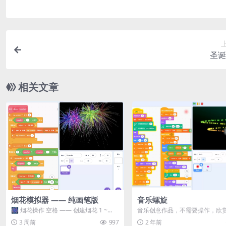
圣诞
相关文章
烟花模拟器 —— 纯画笔版
音乐螺旋
🎆 烟花操作 空格 —— 创建烟花 1 ~
音乐创意作品，不需要操作，欣
3 —— 切换烟花类型 普通烟花 嘶...
《音乐螺旋》是一款充满创意与
3 周前
997
2 年前
彩的Scr...