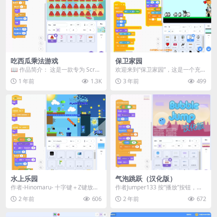
吃西瓜乘法游戏
保卫家园
📖 作品简介：​ 这是一款专为 Scrat
欢迎来到“保卫家园”，这是一个充满
ch 初学者设计的教学作品，通过吃
刺激与乐趣的Scratch程序游戏。在
1 年前
1.3K
3 年前
499
西瓜...
这个游戏...
水上乐园
气泡跳跃（汉化版）
作者-Hinomaru- 十字键＋Z键放水
作者Jumper133 按“播放”按钮，然
（如果有泵道具） ＋空格键使用降
后单击或轻触气泡开始播放。每个
2 年前
606
2 年前
672
落伞（...
气泡计一...