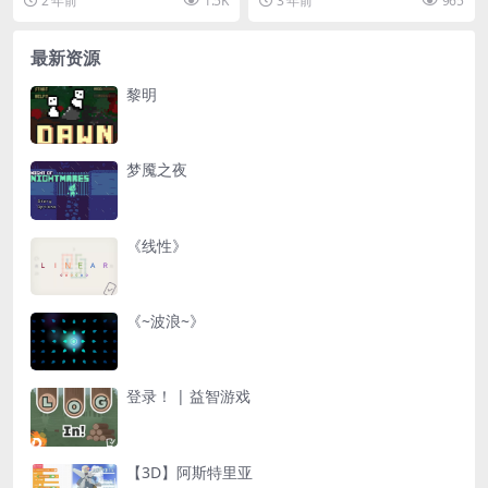
2 年前
1.5K
3 年前
965
小的盘子组成的塔。...
最新资源
黎明
梦魇之夜
《线性》
《~波浪~》
登录！ | 益智游戏
【3D】阿斯特里亚