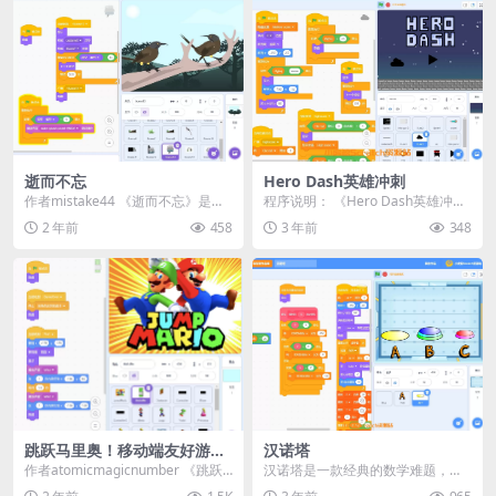
逝而不忘
Hero Dash英雄冲刺
作者mistake44 《逝而不忘》是一
程序说明： 《Hero Dash英雄冲
部以已灭绝鸟类为主题的动画。我
刺》是一款基于Scratch平台开发的
2 年前
458
3 年前
348
希望你在观...
2D...
跳跃马里奥！移动端友好游
汉诺塔
戏！
作者atomicmagicnumber 《跳跃
汉诺塔是一款经典的数学难题，它
马里奥》是一款由Scratch开发...
涉及到一个由三个柱子和n个不同大