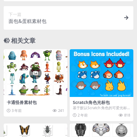
下一篇
面包&蛋糕素材包
相关文章
卡通怪兽素材包
Scratch角色光标包
基于默认Scratch 角色的可爱光标
3 年前
241
包 大小：2.57MB
2 年前
818