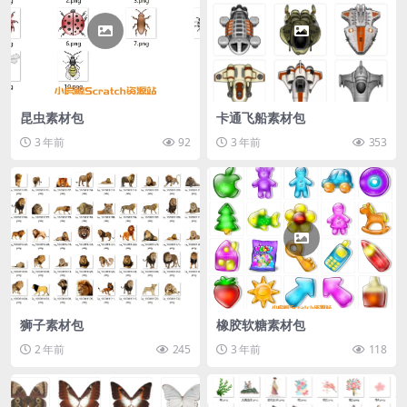
昆虫素材包
卡通飞船素材包
3 年前
92
3 年前
353
狮子素材包
橡胶软糖素材包
2 年前
245
3 年前
118