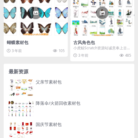
蝴蝶素材包
古风角色包
小虎鲸Scratch资源站诚意奉上古风
3 年前
105
素材包，精选43张古风图片。这些
3 年前
485
古风素材集...
最新资源
父亲节素材包
降落伞/火箭回收素材包
国庆节素材包