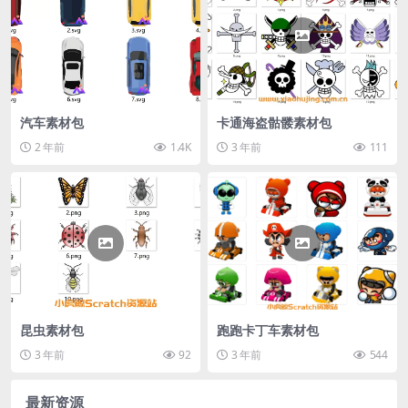
汽车素材包
卡通海盗骷髅素材包
2 年前
1.4K
3 年前
111
昆虫素材包
跑跑卡丁车素材包
3 年前
92
3 年前
544
最新资源