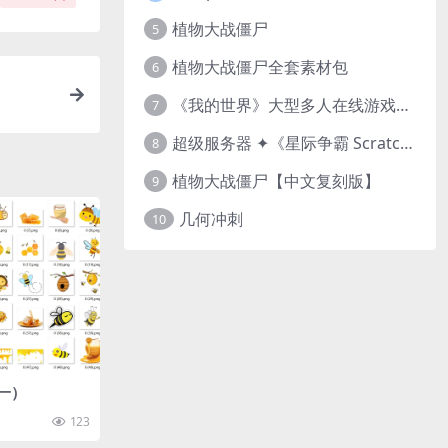
植物大战僵尸
5
植物大战僵尸全套素材包
6
《我的世界》大型多人在线游戏（MMO）v1.7
7
超级服务器 ✦《星际争霸 Scratch（经典版本）》
8
植物大战僵尸【中文复刻版】
9
几何冲刺
10
一）
123