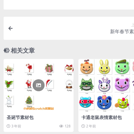
新年春节素
相关文章
圣诞节素材包
卡通老鼠表情素材包
3 年前
128
2 年前