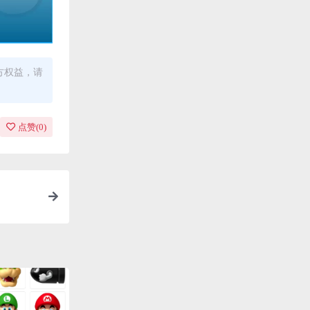
方权益，请
点赞(
0
)