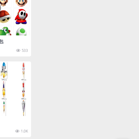
包
533
1.0K