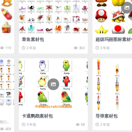
章鱼素材包
超级玛丽图标素材
119
2 年前
363
3 年前
卡通鹦鹉素材包
导弹素材包
！我们为
3 年前
98
2 年前
骗素材
409