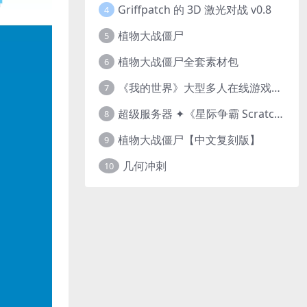
Griffpatch 的 3D 激光对战 v0.8
4
植物大战僵尸
5
植物大战僵尸全套素材包
6
《我的世界》大型多人在线游戏（MMO）v1.7
7
超级服务器 ✦《星际争霸 Scratch（经典版本）》
8
植物大战僵尸【中文复刻版】
9
几何冲刺
10