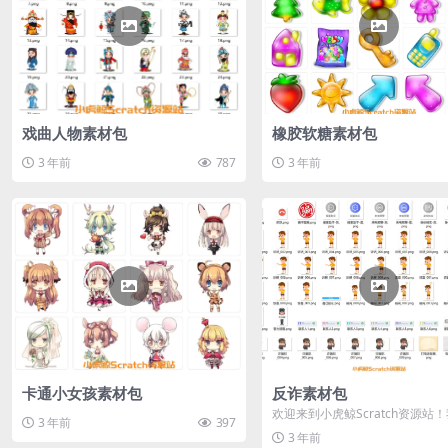
戏曲人物素材包
橡胶软糖素材包
3 年前
787
3 年前
卡通小女孩素材包
反诈素材包
欢迎来到小虎鲸Scratch资源站
3 年前
397
您提供了一套全新的小学生防诈
3 年前
包，...