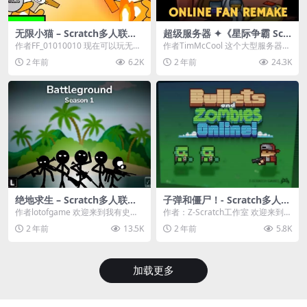
无限小猫 – Scratch多人联机
超级服务器 ✦《星际争霸 Scr
游戏
atch（经典版本）》
作者FF_01010010 现在可以玩无限
作者TimMcCool 这个大型服务器支
玩家的在线游戏!打败其他玩家，生
持最多9个房间（不会经常满员），
2 年前
6.2K
2 年前
24.3K
存下去...
并且支持...
绝地求生 – Scratch多人联机
子弹和僵尸！- Scratch多人联
游戏
机游戏
作者lotofgame 欢迎来到我有史以
作者：Z-Scratch工作室 欢迎来到
来最好的游戏 创建您自己的角色并
《子弹与僵尸》！这是Scratch上第
2 年前
13.5K
2 年前
5.8K
与其他玩...
一...
加载更多