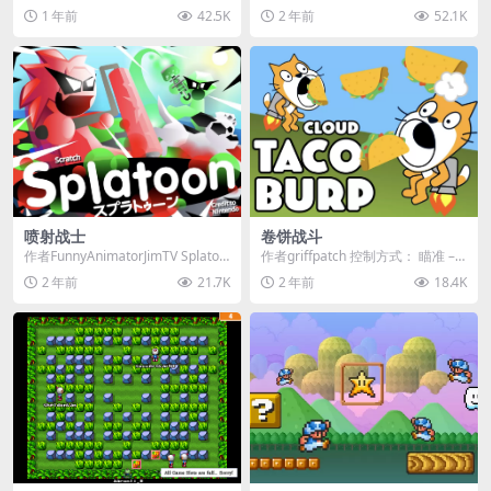
击游戏。无法连接时，请关闭所有
** 控制 / 键位 ...
1 年前
42.5K
2 年前
52.1K
浏览...
喷射战士
卷饼战斗
作者FunnyAnimatorJimTV Splatoo
作者griffpatch 控制方式： 瞄准 –
n Online 是一款...
鼠标 飞行 R...
2 年前
21.7K
2 年前
18.4K