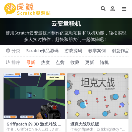
云变量联机
使用Scratch云变量技术制作的互动项目和联机功能，轻松实现
多人实时协作，赶快和朋友们一起体验吧！
分类
Scratch作品源码
游戏源码
教学案例
创意作品
排序
最新
热度
点赞
收藏
更新
随机
Griffpatch 的 3D 激光对战 v
坦克大战联机版
0.8
作者：Griffpatch 多人云端 3D 射
作者griffpatch | 汉化knighttdy **