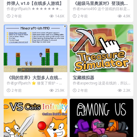
炸弹人 v1.0【在线多人游戏】
《超级马里奥派对》登顶挑战
赛！
作者griffpatch ★★★★★★★★
作者mario490 这个游戏的目标是
操作指南 ★★★★★★★★ 使用
比任何人都更快到达塔的顶端！ 如
2 年前
14.6K
2 年前
4.9K
箭头...
果没有人在...
《我的世界》大型多人在线游
宝藏模拟器
戏（MMO）v1.7
作者griffpatch ⭐ 修复了熔炉 – 抱
作者aspectsvg 这是在线的，所以
歉！！！ ⭐ 放置你...
你看到的其他玩家都是真实的 :D
2 年前
25.9K
2 年前
2.3K
⚡️ ...