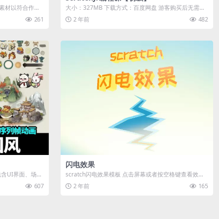
替换素材以符合作品
大小：327MB 下载方式：百度网盘 游客购买后无需登
录即可直接下载
261
2 年前
482
闪电效果
含UI界面、场景
scratch闪电效果模板 点击屏幕或者按空格键查看效果
演示
607
2 年前
165