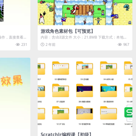
游戏角色素材包【可预览】
需操作，直接查看效
内容：含sb3源文件 大小：21.8MB 下载方式：本地下
载 游客购买后无需登录...
231
2 年前
967
ScratchJr编程课【初级】