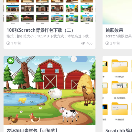
100张Scratch背景打包下载（二）
跳跃效果
格式：jpg 总大小：105MB 下载方式：本地高速下载
scratch跳跃
游客购买后无需登录即可...
示
1 年前
466
2 年前
农场项目素材包【可预览】
ScratchJ