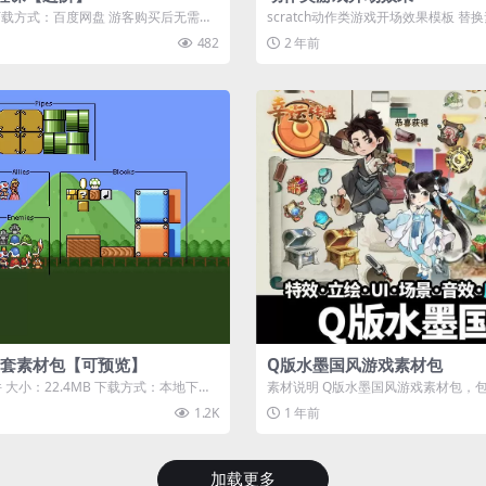
 下载方式：百度网盘 游客购买后无需登
scratch动作类游戏开场效果模板 
主题 演示
482
2 年前
套素材包【可预览】
Q版水墨国风游戏素材包
 大小：22.4MB 下载方式：本地下载
素材说明 Q版水墨国风游戏素材包，包
即...
背景、道具图标、动画序列、角...
1.2K
1 年前
加载更多