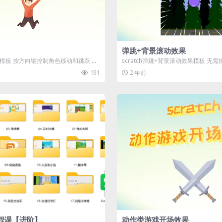
弹跳+背景滚动效果
效果模板 按方向键控制角色移动和跳跃 演
scratch弹跳+背景滚动效果模板 无
果演示 演示
191
2 年前
r编程课【进阶】
动作类游戏开场效果