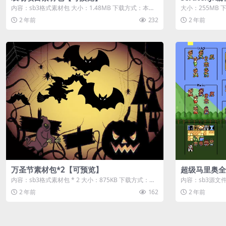
内容：sb3格式素材包 大小：1.48MB 下载方式：本地
大小：255MB
下载 游客购买后无需登...
录即可直接下载
2 年前
232
2 年前
万圣节素材包*2【可预览】
超级马里奥全
内容：sb3格式素材包 * 2 大小：875KB 下载方式：本
内容：sb3源文件
地下载 游客购买后...
游客购买后无需登录
2 年前
162
2 年前