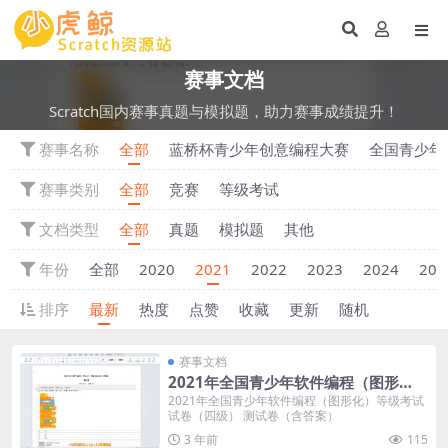
赛事文档
Scratch国内赛事真题与模拟题，助力赛事成绩提升！
赛事名称
全部
蓝桥杯青少年创意编程大赛
全国青少年
赛事类别
全部
竞赛
等级考试
文档类型
全部
真题
模拟题
其他
年份
全部
2020
2021
2022
2023
2024
202
排序
最新
热度
点赞
收藏
更新
随机
赛事文档
2021年全国青少年软件编程（图形
化）等级考试试卷（四级） 测试卷（含
2021年全国青少年软件编程（图形化）等级考试
试卷（四级） 测试卷（含答案）
答案）
3 年前
115