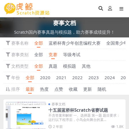
赛事文档
Scratch国内赛事真题与模拟题，助力赛事成绩提升！
赛事名称
全部
蓝桥杯青少年创意编程大赛
全国青少年
赛事类别
全部
竞赛
等级考试
文档类型
全部
真题
模拟题
其他
年份
全部
2020
2021
2022
2023
2024
202
排序
最新
热度
点赞
收藏
更新
随机
赛事文档
十五届蓝桥杯Scratch省赛试题
不含答案和解析 一、选择题 第一题 题目要求：
运行以下程序后，小鸟会向舞台的某...
2 年前
1.8K