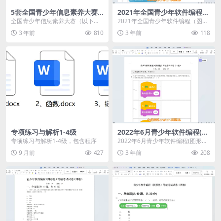
5套全国青少年信息素养大赛
2021年全国青少年软件编程
图形化编程（挑战题）
（图形化）等级考试试卷（二
全国青少年信息素养大赛（以下简
2021年全国青少年软件编程（图形
级） 测试卷（含答案）
称“大赛”,原全国青少年电子信息智
化）等级考试试卷（二级） 测试卷
3 年前
810
3 年前
118
能创新大赛）是“...
（含答案）
专项练习与解析1-4级
2022年6月青少年软件编程(图
形化)等级考试试卷一级(含答
专项练习与解析1-4级，包含程序
2022年6月青少年软件编程(图形化)
案)
等级考试试卷一级(含答案)
9 月前
427
3 年前
208