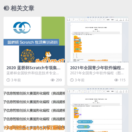
相关文章
2020 蓝桥杯Scratch专项集训
2021年全国青少年软件编程
资料（含解析）
（图形化）等级考试试卷（四
蓝桥杯全国软件和信息技术专业人
2021年全国青少年软件编程（图形
级） 测试卷（含答案）
才大赛简称“蓝桥杯”，是由工业和信
化）等级考试试卷（四级） 测试卷
3 年前
299
3 年前
115
息化部人才交流中...
（含答案）