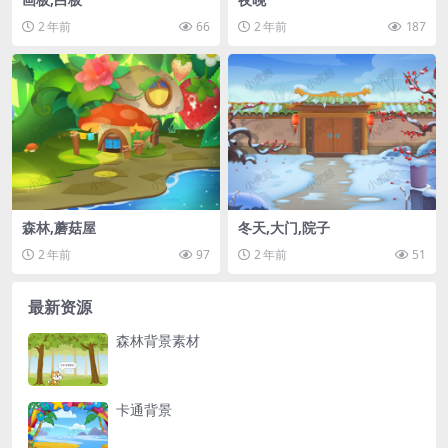
2 年前
66
2 年前
187
森林,蘑菇屋
冬天,大门,院子
2 年前
97
2 年前
51
最新资源
森林背景素材
卡通背景