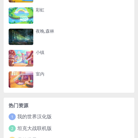
彩虹
夜晚,森林
小镇
室内
热门资源
我的世界汉化版
1
坦克大战联机版
2