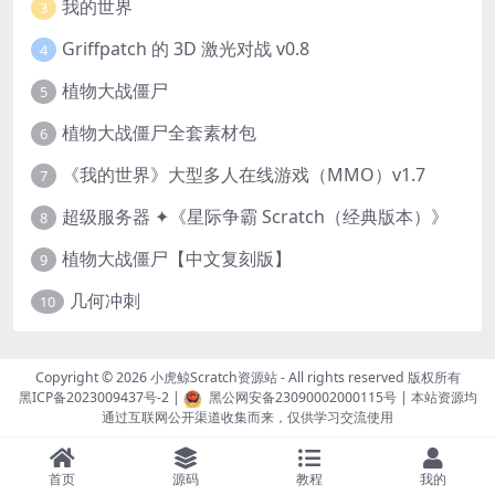
我的世界
3
Griffpatch 的 3D 激光对战 v0.8
4
植物大战僵尸
5
植物大战僵尸全套素材包
6
《我的世界》大型多人在线游戏（MMO）v1.7
7
超级服务器 ✦《星际争霸 Scratch（经典版本）》
8
植物大战僵尸【中文复刻版】
9
几何冲刺
10
Copyright © 2026
小虎鲸Scratch资源站
- All rights reserved 版权所有
黑ICP备2023009437号-2
|
黑公网安备23090002000115号
| 本站资源均
通过互联网公开渠道收集而来，仅供学习交流使用
首页
源码
教程
我的