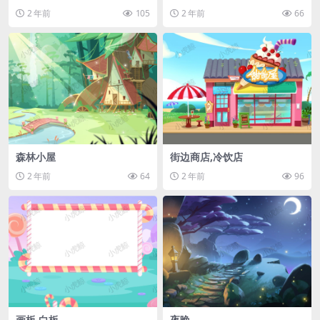
2 年前
105
2 年前
66
森林小屋
街边商店,冷饮店
2 年前
64
2 年前
96
画板,白板
夜晚