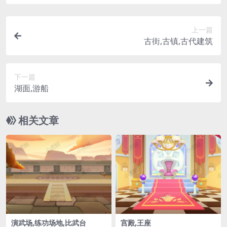
上一篇
古街,古镇,古代建筑
下一篇
湖面,游船
相关文章
演武场,练功场地,比武台
宫殿,王座