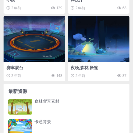
2 年前
129
2 年前
68
赛车展台
夜晚,森林,帐篷
2 年前
148
2 年前
87
最新资源
森林背景素材
卡通背景