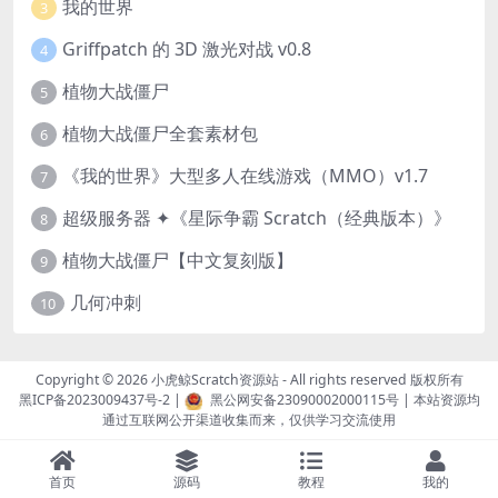
我的世界
3
Griffpatch 的 3D 激光对战 v0.8
4
植物大战僵尸
5
植物大战僵尸全套素材包
6
《我的世界》大型多人在线游戏（MMO）v1.7
7
超级服务器 ✦《星际争霸 Scratch（经典版本）》
8
植物大战僵尸【中文复刻版】
9
几何冲刺
10
Copyright © 2026
小虎鲸Scratch资源站
- All rights reserved 版权所有
黑ICP备2023009437号-2
|
黑公网安备23090002000115号
| 本站资源均
通过互联网公开渠道收集而来，仅供学习交流使用
首页
源码
教程
我的