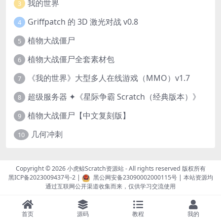
我的世界
3
Griffpatch 的 3D 激光对战 v0.8
4
植物大战僵尸
5
植物大战僵尸全套素材包
6
《我的世界》大型多人在线游戏（MMO）v1.7
7
超级服务器 ✦《星际争霸 Scratch（经典版本）》
8
植物大战僵尸【中文复刻版】
9
几何冲刺
10
Copyright © 2026
小虎鲸Scratch资源站
- All rights reserved 版权所有
黑ICP备2023009437号-2
|
黑公网安备23090002000115号
| 本站资源均
通过互联网公开渠道收集而来，仅供学习交流使用
首页
源码
教程
我的