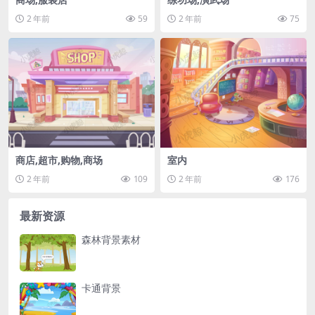
2 年前
59
2 年前
75
商店,超市,购物,商场
室内
2 年前
109
2 年前
176
最新资源
森林背景素材
卡通背景