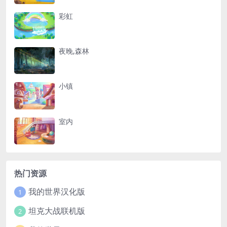
彩虹
夜晚,森林
小镇
室内
热门资源
我的世界汉化版
1
坦克大战联机版
2