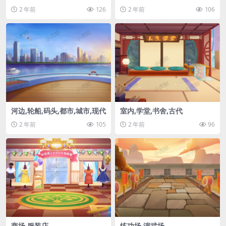
2 年前
126
2 年前
106
河边,轮船,码头,都市,城市,现代
室内,学堂,书舍,古代
2 年前
105
2 年前
96
商场,服装店
练功场,演武场