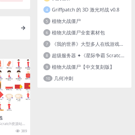
Griffpatch 的 3D 激光对战 v0.8
4
植物大战僵尸
5
植物大战僵尸全套素材包
6
《我的世界》大型多人在线游戏（MMO）v1.7
7
超级服务器 ✦《星际争霸 Scratch（经典版本）》
8
植物大战僵尸【中文复刻版】
9
几何冲刺
10
包
ratch资源站推
素材包！共含38
389