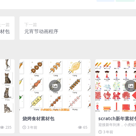
上一篇
下一篇
材包
元宵节动画程序
烧烤食材素材包
scratch新年素材
迎接新年到来，小虎鲸Sc
235
3 年前
65
出一套别具一格的新年
3 年前
张...