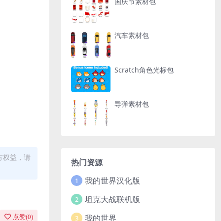
国庆节素材包
汽车素材包
Scratch角色光标包
导弹素材包
方权益，请
热门资源
我的世界汉化版
1
坦克大战联机版
2
我的世界
点赞(
0
)
3