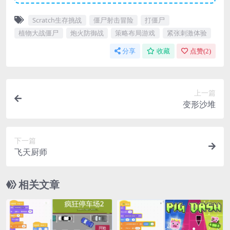
Scratch生存挑战
僵尸射击冒险
打僵尸
植物大战僵尸
炮火防御战
策略布局游戏
紧张刺激体验
分享
收藏
点赞(
2
)
上一篇
变形沙堆
下一篇
飞天厨师
相关文章