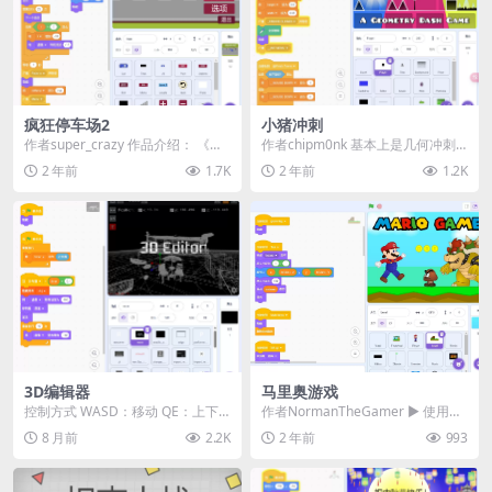
疯狂停车场2
小猪冲刺
作者super_crazy 作品介绍： 《疯
作者chipm0nk 基本上是几何冲刺
狂停车场2》是一款刺激的停车模拟
的翻版，但主角是小猪。 • 按任意
2 年前
1.7K
2 年前
1.2K
游戏...
键或点击...
3D编辑器
马里奥游戏
控制方式 WASD：移动 QE：上下
作者NormanTheGamer ▶️ 使用W
移动 方向键：旋转视角 点击顶点进
ASD键、箭头键或手机上的操纵杆
8 月前
2.2K
2 年前
993
行编辑并连...
来...