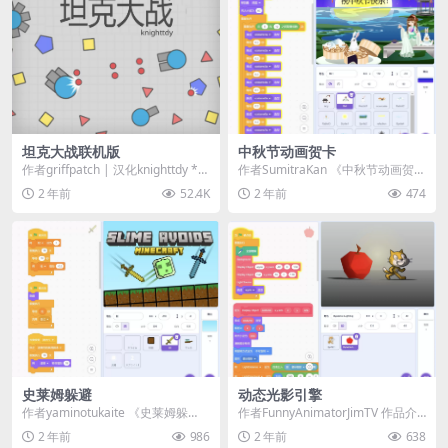
坦克大战联机版
中秋节动画贺卡
作者griffpatch | 汉化knighttdy **
作者SumitraKan 《中秋节动画贺
** 控制 / 键位 ...
卡》是一款融合传统与现代创意的S
2 年前
52.4K
2 年前
474
crat...
史莱姆躲避
动态光影引擎
作者yaminotukaite 《史莱姆躲
作者FunnyAnimatorJimTV 作品介
避》是一款简单有趣的反应类游
绍： 《动态光影引擎》是一款视
2 年前
986
2 年前
638
戏，玩家需...
觉...