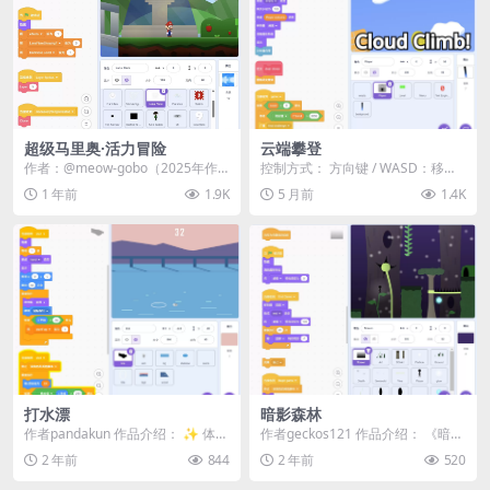
超级马里奥·活力冒险
云端攀登
作者：@meow-gobo（2025年作
控制方式： 方向键 / WASD：移动
品） ⚠️ 注意事项 本项目包含 100...
P 键：暂停 玩法说明： 角色在碰到
1 年前
1.9K
5 月前
1.4K
大多...
打水漂
暗影森林
作者pandakun 作品介绍： ✨ 体验
作者geckos121 作品介绍： 《暗影
童年乐趣，享受打水漂的轻松与乐
森林》不是你通常的横版跳跃游
2 年前
844
2 年前
520
趣！✨ ...
戏。它包含...