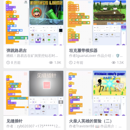
弹跳路易吉
坦克履带模拟器
糟糕！路易吉在矿洞里挖钻石时被
作者IguanaLover 作品介绍： 🛡️
变成了篮球！你能帮 篮球路易吉 从
欢迎体验《坦克履带模拟器》！ 这
8 月前
1.9K
2 年前
1.5K
矿洞中逃脱吗？ ...
是...
见缝插针
火柴人英雄的冒险（二）
作者：zyb020307 <175*****125
作者Travister88 📖 作品简介：​ 这