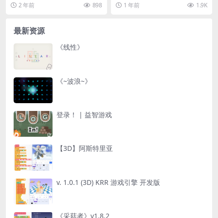
@163.com>...
是《火柴人英雄的冒险》的第二部
2 年前
898
1 年前
1.9K
分...
最新资源
《线性》
《~波浪~》
登录！ | 益智游戏
【3D】阿斯特里亚
v. 1.0.1 (3D) KRR 游戏引擎 开发版
《采菇者》v1.8.2