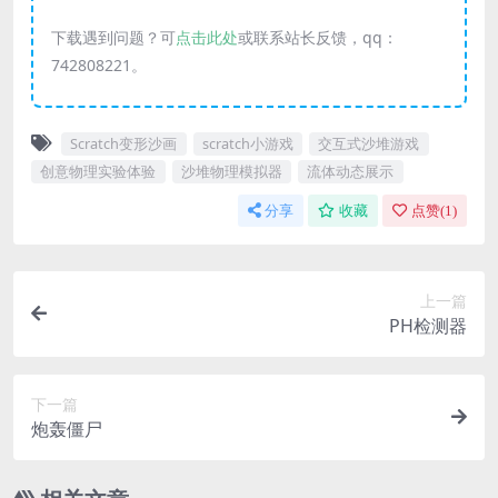
下载遇到问题？可
点击此处
或联系站长反馈，qq：
742808221。
Scratch变形沙画
scratch小游戏
交互式沙堆游戏
创意物理实验体验
沙堆物理模拟器
流体动态展示
分享
收藏
点赞(
1
)
上一篇
PH检测器
下一篇
炮轰僵尸