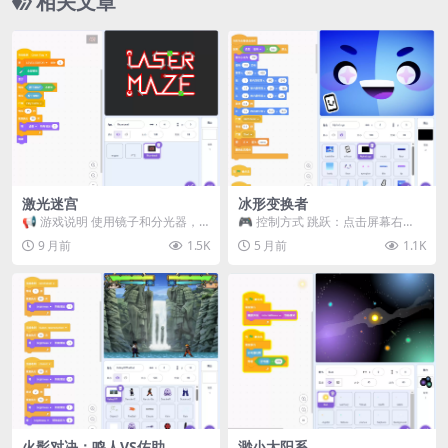
相关文章
激光迷宫
冰形变换者
📢 游戏说明 使用镜子和分光器，
🎮 控制方式 跳跃：点击屏幕右
将激光反射到目标上！ 🎮 操作指
侧，或按键盘上的上方向键 切换形
9 月前
1.5K
5 月前
1.1K
南 点击 方块来...
态：点击屏幕左侧，...
火影对决：鸣人VS佐助
渺小太阳系