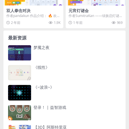
双人拳击对决
元宵灯谜会
作者pandakun 作品介绍： 🔥 欢迎
作者SumitraKan ——绿旗启灯谜，
来到《双人拳击对决》！ 这是一个
月下竞诗才！ 🎏 核心玩法：策略
2 年前
1.9K
1 年前
969
紧张刺...
竞答闯...
最新资源
梦魇之夜
《线性》
《~波浪~》
登录！ | 益智游戏
【3D】阿斯特里亚