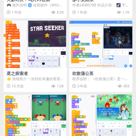
🎮 操作说明 🌀 佐助操作（WASD
作者s4080788 作品介绍： 🌠 宇宙
控制） W / A / S / D：移动 ...
浩瀚，方知星辰渺小！ 🌠 《渺小
1 年前
8.5K
1 年前
1.1K
太阳系...
星之探索者
吹散蒲公英
🌟 游戏简介 一款轻松有趣的星星
程序说明： 《吹散蒲公英》是一个
收集与跳跃闯关游戏。在限时挑战
基于Scratch平台开发的响度练习小
10 月前
1.0K
3 年前
459
中穿越平台、收集星...
程序。该程...