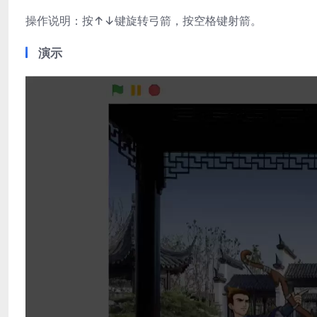
操作说明：按↑↓键旋转弓箭，按空格键射箭。
演示