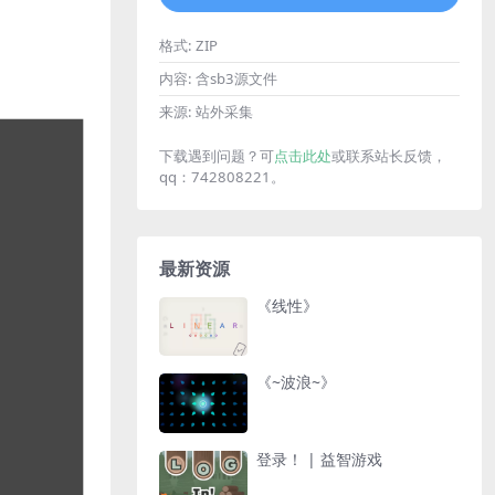
格式:
ZIP
内容:
含sb3源文件
来源:
站外采集
下载遇到问题？可
点击此处
或联系站长反馈，
qq：742808221。
最新资源
《线性》
《~波浪~》
登录！ | 益智游戏