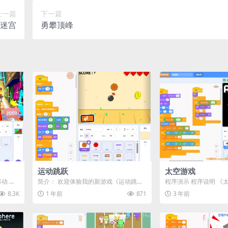
上一篇
下一篇
迷宫
勇攀顶峰
运动跳跃
太空游戏
移动 请
简介： 欢迎体验我的新游戏《运动跳跃
程序演示 程序说明 《
..
1.04》！这是一个与各种运动球有关的
使用Scratch编程软
8.3K
1 年前
871
3 年前
趣味...
戏。...