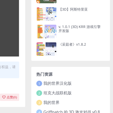
【3D】阿斯特里亚
v. 1.0.1 (3D) KRR 游戏引擎
开发版
《采菇者》v1.8.2
方权益，请
热门资源
我的世界汉化版
1
坦克大战联机版
2
点赞(
0
)
我的世界
3
Griffpatch 的 3D 激光对战 v0.8
4