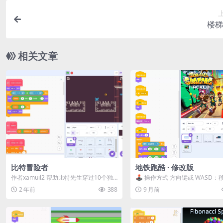
楼梯
相关文章
比特冒险者
地铁跑酷 · 修改版
作者xamuil2 帮助比特先生穿过10个独
🕹️ 操作方式 方向键或 WASD：
特的关卡，努力赢得比特冠军的称号！
使用全屏模式 以获得更好体验 ⚠️ .
2 年前
388
9 月前
...