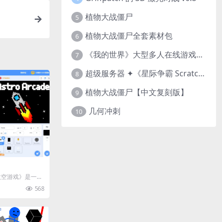
植物大战僵尸
5
植物大战僵尸全套素材包
6
《我的世界》大型多人在线游戏（MMO）v1.7
7
超级服务器 ✦《星际争霸 Scratch（经典版本）》
8
植物大战僵尸【中文复刻版】
9
几何冲刺
10
太空游戏》是一个
件制作的简单游
568