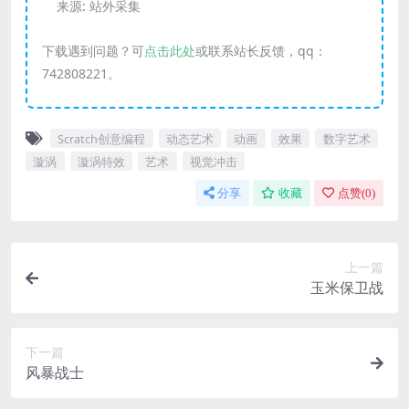
来源:
站外采集
下载遇到问题？可
点击此处
或联系站长反馈，qq：
742808221。
Scratch创意编程
动态艺术
动画
效果
数字艺术
漩涡
漩涡特效
艺术
视觉冲击
分享
收藏
点赞(
0
)
上一篇
玉米保卫战
下一篇
风暴战士