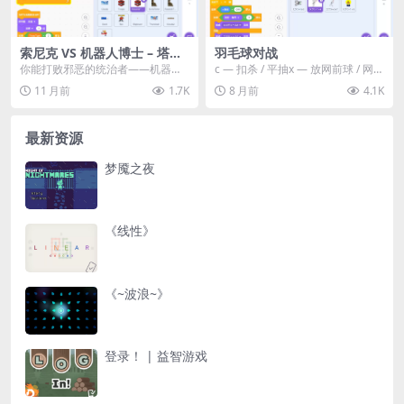
索尼克 VS 机器人博士 – 塔防
羽毛球对战
战
你能打败邪恶的统治者——机器人
c — 扣杀 / 平抽x — 放网前球 / 网前
博士吗？ < < < 玩法说明 ...
小球方向键 — 移动z — 高远...
11 月前
1.7K
8 月前
4.1K
最新资源
梦魇之夜
《线性》
《~波浪~》
登录！ | 益智游戏