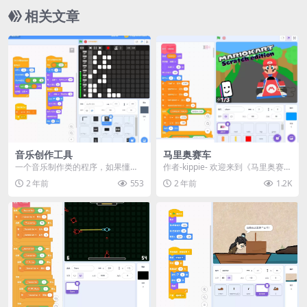
相关文章
音乐创作工具
马里奥赛车
一个音乐制作类的程序，如果懂乐
作者-kippie- 欢迎来到《马里奥赛
理知识可以用来制作好听的音乐。
车：Scratch版》！ 这是《马里奥
2 年前
553
2 年前
1.2K
演示
赛...