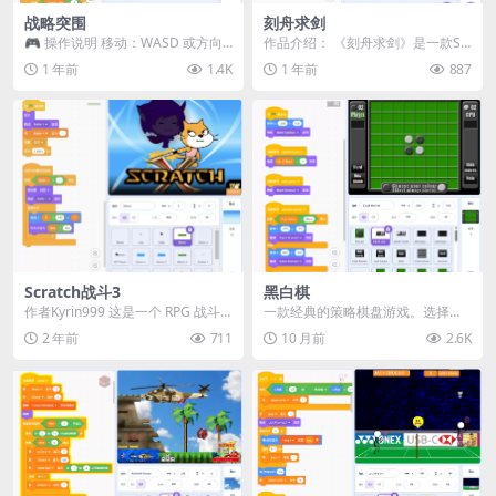
战略突围
刻舟求剑
🎮 操作说明 移动：WASD 或方向
作品介绍： 《刻舟求剑》是一款Sc
键（推荐使用 WASD） 瞄准：鼠标
ratch动画教学程序，生动演绎了中
1 年前
1.4K
1 年前
887
移动 射...
国古代寓言...
Scratch战斗3
黑白棋
作者Kyrin999 这是一个 RPG 战斗
一款经典的策略棋盘游戏。选择你
游戏，你扮演 Scratch cat...
的棋子颜色（黑或白），与电脑展
2 年前
711
10 月前
2.6K
开一场智慧对决吧！ ...