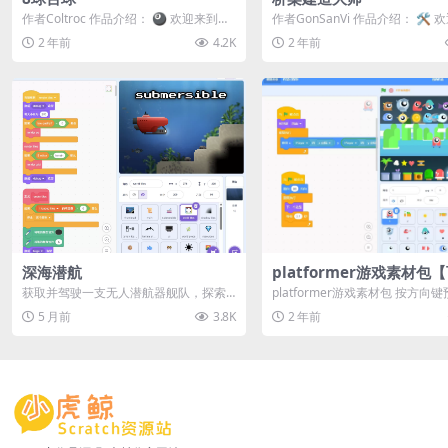
作者Coltroc 作品介绍： 🎱 欢迎来到经
作者GonSanVi 作品介绍： 🛠️
典8球台球！ 🌟 在这款台球游戏中...
《桥梁建造大师》！ 🌉 在这款益.
2 年前
4.2K
2 年前
深海潜航
platformer游戏素材包
览】
获取并驾驶一支无人潜航器舰队，探索
platformer游戏素材包 按方向键
海洋和水下地形。你能潜到多深？ 游戏
览
5 月前
3.8K
2 年前
通关约需 ...