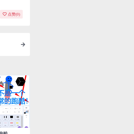
点赞(
0
)
跑酷