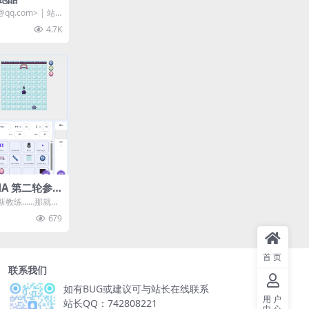
@qq.com> | 站
4.7K
MA 第二轮参
新教练……那就是
传球，巧妙应对
679
首页
联系我们
如有BUG或建议可与站长在线联系
用户
站长QQ：742808221
中心