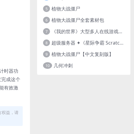
植物大战僵尸
5
植物大战僵尸全套素材包
6
《我的世界》大型多人在线游戏（MMO）v1.7
7
超级服务器 ✦《星际争霸 Scratch（经典版本）》
8
植物大战僵尸【中文复刻版】
9
几何冲刺
10
和计时器功
过完成这个
也能有效激
方权益，请