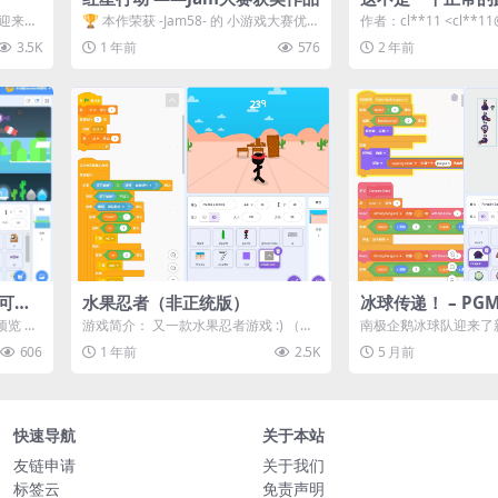
 欢迎来到
🏆 本作荣获 -Jam58- 的 小游戏大赛优胜
作者：cl**11 <cl**11
..
奖！你是否有本事在时限内收集足够...
内用户投稿...
3.5K
1 年前
576
2 年前
【可预
水果忍者（非正统版）
冰球传递！ – PG
赛作品
预览 预
游戏简介： 又一款水果忍者游戏 :) （和
南极企鹅冰球队迎来了
其他版本有些不同，哈哈） 抓住香蕉
你！你能组织起复杂的
606
1 年前
2.5K
5 月前
躲...
各种障碍，...
快速导航
关于本站
友链申请
关于我们
标签云
免责声明