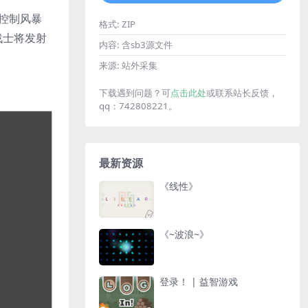
来控制风暴
格式:
ZIP
战士将发射
内容:
含sb3源文件
来源:
站外采集
下载遇到问题？可
点击此处
或联系站长反馈，
qq：742808221。
最新资源
《线性》
《~波浪~》
登录！ | 益智游戏