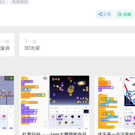
战士
风暴挑战
分享
收藏
上一篇
下一篇
漩涡
3D光晕
红星行动 ——Jam大赛获奖作品
这不是一个正常的