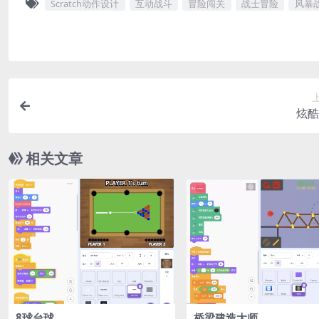
Scratch动作设计
互动战斗
冒险闯关
战士冒险
风暴
炫酷
相关文章
8球台球
桥梁建造大师