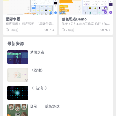
星际争霸
紫色忍者Demo
程序演示： 程序说明： “星际争霸”
作者：Z-Scratch工作室 你好！这是
是一个基于Scrat...
来自Z-Scratch工作室的最新游戏...
3 年前
734
2 年前
927
最新资源
梦魇之夜
《线性》
《~波浪~》
登录！ | 益智游戏