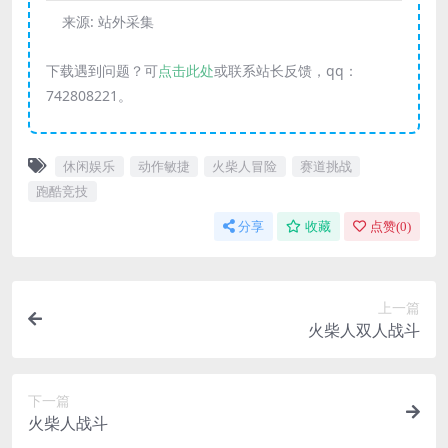
来源:
站外采集
下载遇到问题？可
点击此处
或联系站长反馈，qq：
742808221。
休闲娱乐
动作敏捷
火柴人冒险
赛道挑战
跑酷竞技
分享
收藏
点赞(
0
)
上一篇
火柴人双人战斗
下一篇
火柴人战斗