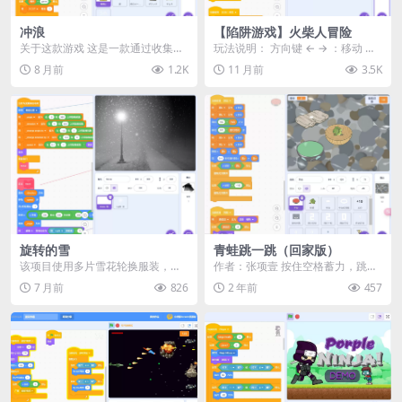
冲浪
【陷阱游戏】火柴人冒险
关于这款游戏 这是一款通过收集各
玩法说明： 方向键 ← → ：移动 方
种道具、跳跃躲避障碍、并竞争分
向键 ↓ ：下蹲 空格键 ：跳跃目标
8 月前
1.2K
11 月前
3.5K
数的冲浪游戏。 收...
是到达...
旋转的雪
青蛙跳一跳（回家版）
该项目使用多片雪花轮换服装，用
作者：张项壹 按住空格蓄力，跳向
相对较少的克隆体实现大量旋转雪
下一个漂流在小溪上的碗跳中中心
7 月前
826
2 年前
457
花。
有额外加分哦! 分...