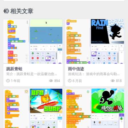
相关文章
跳跃青蛙
雨中信迹
简介：跳跃青蛙是一款温馨治愈的
游戏玩法： 游戏中的雨幕会勾勒出
平台跳跃类游戏，你将扮演一只青
一个原始 Scratch 角色的轮廓，但
1 年前
894
6 月前
818
蛙，在睡莲之间跳跃前...
它的真身...