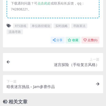
下载遇到问题？可
点击此处
或联系站长反馈，qq：
742808221。
RTS游戏
单位路径规划
实时战略
寻路算法
流场寻路
分享
收藏
点赞(
0
)
上一篇
迷宫探险（手绘复古风格）
下一篇
暗夜迷宫挑战 – Jam参赛作品
相关文章