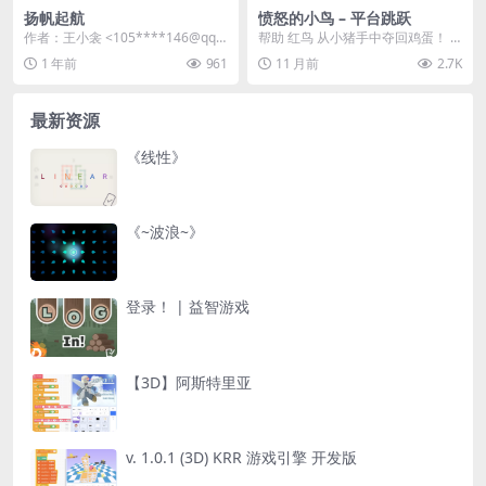
扬帆起航
愤怒的小鸟 – 平台跳跃
作者：王小衾 <105****146@qq.c
帮助 红鸟 从小猪手中夺回鸡蛋！ <
om> | 站内用户投...
<< 玩法说明 >&...
1 年前
961
11 月前
2.7K
最新资源
《线性》
《~波浪~》
登录！ | 益智游戏
【3D】阿斯特里亚
v. 1.0.1 (3D) KRR 游戏引擎 开发版