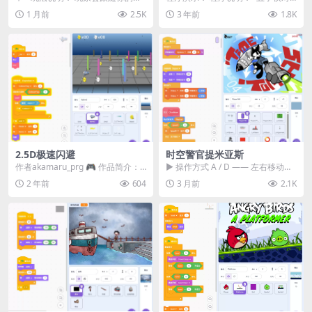
标移动 目标是吃掉其他方块，变得
弈”是一个基于Scratch编程平台的
1 月前
2.5K
3 年前
1.8K
比整个地...
五子棋游...
2.5D极速闪避
时空警官提米亚斯
作者akamaru_prg 🎮 作品简介：
▶ 操作方式 A / D —— 左右移动
在《2.5D极速闪避》这款游戏中，
W —— 跳跃 按住鼠标按钮 ——
2 年前
604
3 月前
2.1K
你...
瞄...