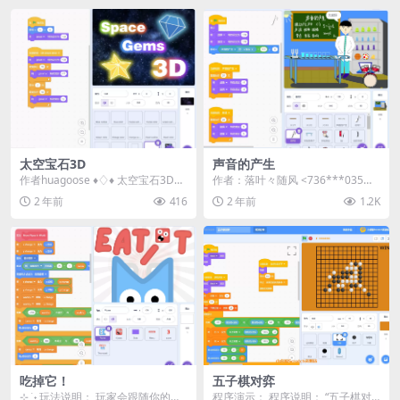
太空宝石3D
声音的产生
作者huagoose ♦️♢♦️ 太空宝石3D
作者：落叶々随风 <736***035@q
♦️♢♦️ ♦️ 点击绿色旗帜开...
q.com> | 站内用户...
2 年前
416
2 年前
1.2K
吃掉它！
五子棋对弈
⊹ ࣪ ˖ 玩法说明： 玩家会跟随你的鼠
程序演示： 程序说明： “五子棋对