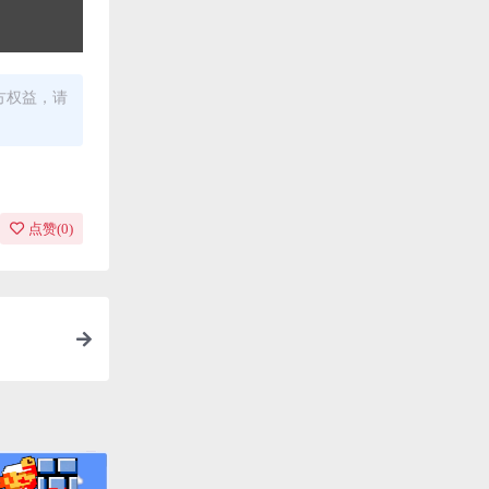
方权益，请
点赞(
0
)