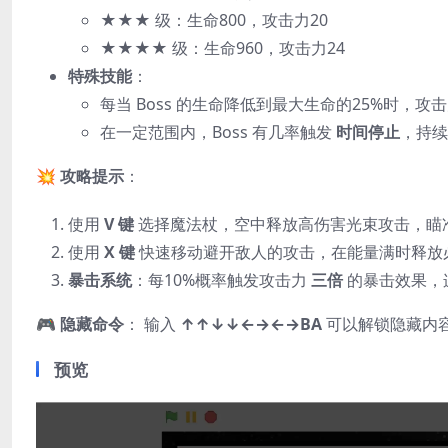
★★★
级：生命800，攻击力20
★★★★
级：生命960，攻击力24
特殊技能
：
每当 Boss 的生命降低到最大生命的25%时，攻
在一定范围内，Boss 有几率触发
时间停止
，持续约
💥
攻略提示
：
使用
V 键
选择魔法杖，空中释放高伤害光束攻击，瞄准
使用
X 键
快速移动避开敌人的攻击，在能量满时释放必
暴击系统
：每10%概率触发攻击力
三倍
的暴击效果，
🎮
隐藏命令
： 输入
↑↑↓↓←→←→BA
可以解锁隐藏内容
预览