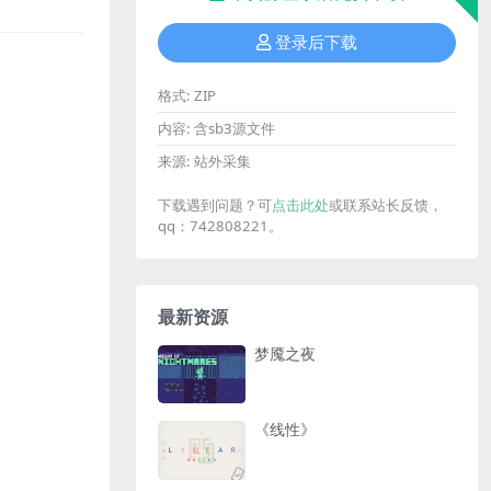
登录后下载
格式:
ZIP
内容:
含sb3源文件
来源:
站外采集
下载遇到问题？可
点击此处
或联系站长反馈，
qq：742808221。
最新资源
梦魇之夜
《线性》