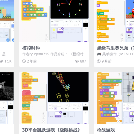
模拟时钟
超级马里奥兄弟（
》是一
作者ryugen0719 作品介绍： 《模拟时
🎮 菜单操作（MENU C
游戏重构
钟》是一款模拟现实时钟运作的程序，...
用 方向键 或 WASD 键 进
1.5K
2 年前
807
9 月前
3D平台跳跃游戏《极限挑战》
枪战游戏