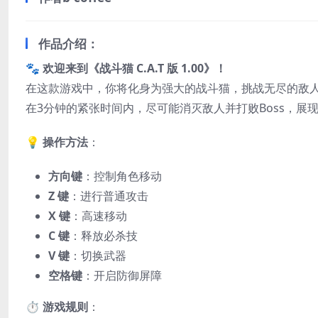
作品介绍：
🐾
欢迎来到《战斗猫 C.A.T 版 1.00》！
在这款游戏中，你将化身为强大的战斗猫，挑战无尽的敌人和强
在3分钟的紧张时间内，尽可能消灭敌人并打败Boss，展
💡
操作方法
：
方向键
：控制角色移动
Z 键
：进行普通攻击
X 键
：高速移动
C 键
：释放必杀技
V 键
：切换武器
空格键
：开启防御屏障
⏱️
游戏规则
：