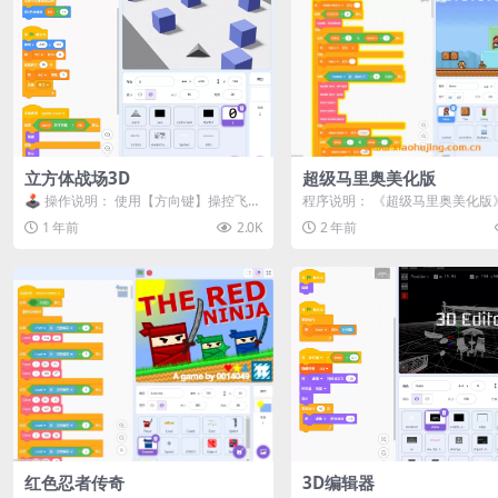
立方体战场3D
超级马里奥美化版
🕹️ 操作说明：​​ 使用【方向键】操控飞船
程序说明： 《超级马里奥美化版
闪避立方体 预览
个基于Scratch平台制作的经典
1 年前
2.0K
2 年前
项...
红色忍者传奇
3D编辑器