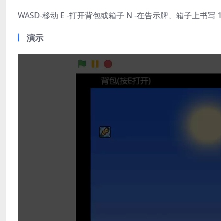
WASD-移动 E -打开背包或箱子 N -在告示牌、箱子上书写 1
演示