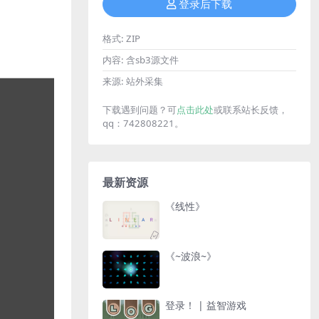
登录后下载
格式:
ZIP
内容:
含sb3源文件
来源:
站外采集
下载遇到问题？可
点击此处
或联系站长反馈，
qq：742808221。
最新资源
《线性》
《~波浪~》
登录！ | 益智游戏