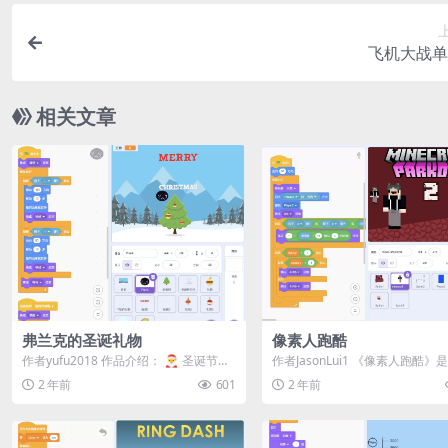
飞机大战单
相关文章
弗兰克的圣诞礼物
像素人跑酷
作者yufu2018 作品介绍： 🎅 圣诞节到
作者JasonLui1 《像素人跑酷》
了，弗兰克也在等待礼物的到来！ 🎁...
满怀旧与激情的Scratch跑酷游...
2 年前
601
2 年前