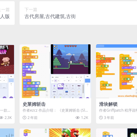
上一篇
下一篇
人版
古代房屋,古代建筑,古街
史莱姆斩击
滑块解锁
是一款充
作者ezcz 作品介绍： 《史莱姆斩击 (Sli
作者Griffpatch 程
me Slash)》是一款基于滚...
锁》是一款基于Scratch
2.3K
2 年前
1.2K
3 年前