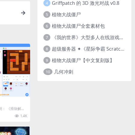
Griffpatch 的 3D 激光对战 v0.8
4
植物大战僵尸
5
植物大战僵尸全套素材包
6
《我的世界》大型多人在线游戏（MMO）v1.7
7
超级服务器 ✦《星际争霸 Scratch（经典版本）》
8
植物大战僵尸【中文复刻版】
9
几何冲刺
10
序说明： 《滑块解
平台制...
1.4K