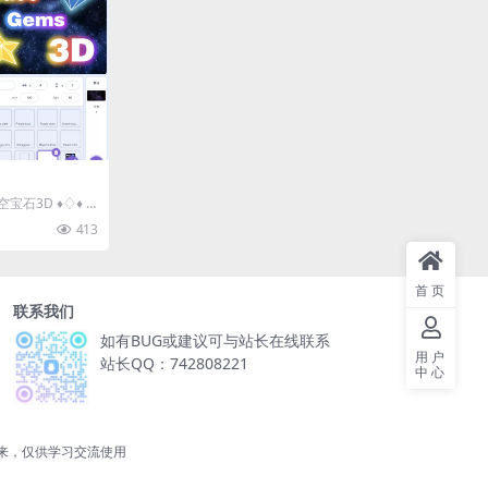
空宝石3D ♦️♢♦️ ♦️
413
首页
联系我们
如有BUG或建议可与站长在线联系
用户
站长QQ：742808221
中心
来，仅供学习交流使用