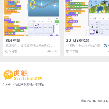
圆环冲刺
3D飞行模拟器
游戏简介： 操控圆环抵达每关终点，全
作者BamBozzle 作品介绍： ✈️
程不可触碰金属边缘！圆环会持续下
到《3D飞行模拟器》！在这款由 ..
5 月前
2.3K
2 年前
落，按住上方...
Scratch作品源码/素材分享网站
黑ICP备2023009437