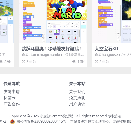
跳跃马里奥！移动端友好游戏！
太空宝石3D
 欢迎来
作者atomicmagicnumber 《跳跃马里
作者huagoose ♦️♢♦️ 太
.
奥》是一款由Scratch开发...
点击绿色旗帜开...
5.9K
2 年前
1.5K
2 年前
快速导航
关于本站
友链申请
关于我们
标签云
免责声明
广告合作
用户协议
Copyright © 2026
小虎鲸Scratch资源站
- All rights reserved 版权所有
号-2
|
黑公网安备23090002000115号
| 本站资源均通过互联网公开渠道收集而