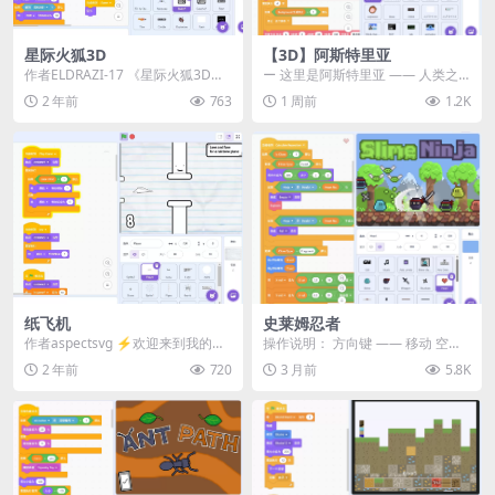
星际火狐3D
【3D】阿斯特里亚
作者ELDRAZI-17 《星际火狐3D》
ー 这里是阿斯特里亚 —— 人类之
是一款激动人心的3D飞行游戏。玩
罪与未来希望交汇之地 📖 游戏简
2 年前
763
1 周前
1.2K
家将驾...
介 《阿斯特里...
纸飞机
史莱姆忍者
作者aspectsvg ⚡️欢迎来到我的游
操作说明： 方向键 —— 移动 空
戏 Paper AirPlane（填充...
格 —— 冲刺 A / D —— 向左 / 向...
2 年前
720
3 月前
5.8K