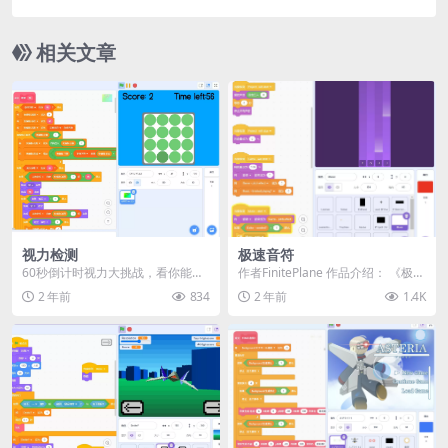
相关文章
视力检测
极速音符
60秒倒计时视力大挑战，看你能挑
作者FinitePlane 作品介绍： 《极速
战多少关！ 用鼠标点击颜色不同的
EDM音符》是一款节奏型音乐游
2 年前
834
2 年前
1.4K
圆圈。 演示
戏，...