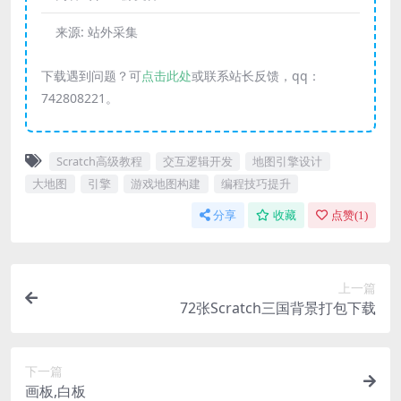
来源:
站外采集
下载遇到问题？可
点击此处
或联系站长反馈，qq：
742808221。
Scratch高级教程
交互逻辑开发
地图引擎设计
大地图
引擎
游戏地图构建
编程技巧提升
分享
收藏
点赞(
1
)
上一篇
72张Scratch三国背景打包下载
下一篇
画板,白板