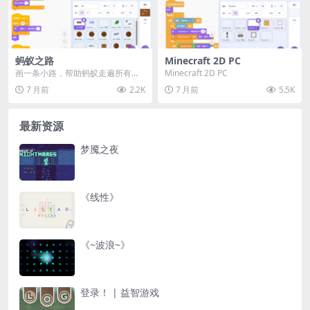
蚂蚁之路
Minecraft 2D PC
画一条小路，帮助蚂蚁走遍所有叶
Minecraft 2D PC
子。但不要画得太尖，因为蚂蚁一
7 月前
2.2K
7 月前
5.5K
撞墙就会死。帮助蚂蚁...
最新资源
梦魇之夜
《线性》
《~波浪~》
登录！ | 益智游戏