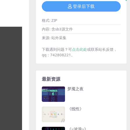
登录后下载
格式:
ZIP
内容:
含sb3源文件
来源:
站外采集
下载遇到问题？可
点击此处
或联系站长反馈，
qq：742808221。
最新资源
梦魇之夜
《线性》
《~波浪~》