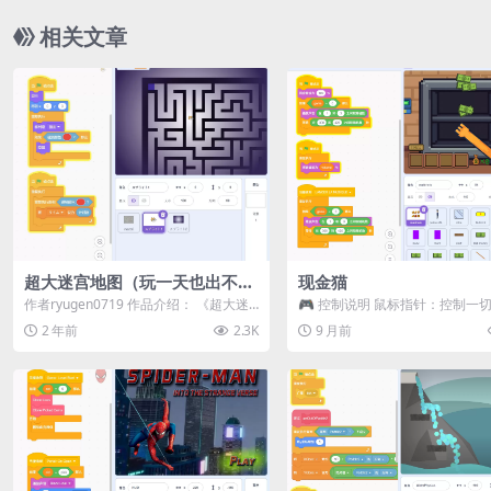
相关文章
超大迷宫地图（玩一天也出不
现金猫
去）
作者ryugen0719 作品介绍： 《超大迷
🎮 控制说明 鼠标指针：控制一切
宫地图》是一款巨大的迷宫挑战游戏。...
是这么简单！XD
2 年前
2.3K
9 月前