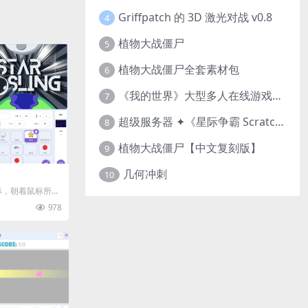
Griffpatch 的 3D 激光对战 v0.8
4
植物大战僵尸
5
植物大战僵尸全套素材包
6
《我的世界》大型多人在线游戏（MMO）v1.7
7
超级服务器 ✦《星际争霸 Scratch（经典版本）》
8
植物大战僵尸【中文复刻版】
9
几何冲刺
10
标，朝着鼠标所指
可能少的点击次数
978