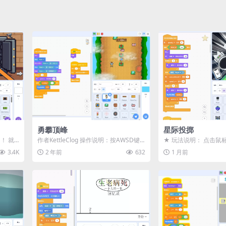
勇攀顶峰
星际投掷
！ 就
作者KettleClog 操作说明：按AWSD键
★ 玩法说明： 点击鼠
或方向键控制角色移动，躲避各种障...
方向推动宇航员 用尽
3.4K
2 年前
632
1 月前
完成关...