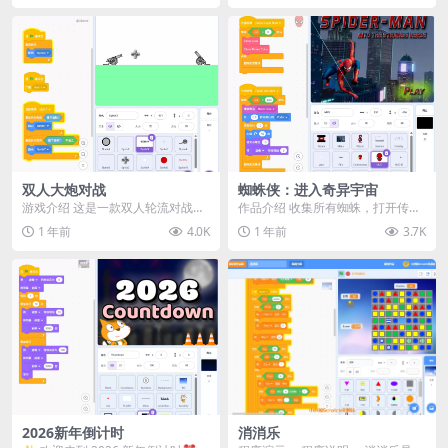
​​双人大炮对战​
蜘蛛侠：进入奇异宇宙
游戏介绍 这是一款双人轮流对战游
作品介绍 收集所有蜘蛛，打开传送
戏！玩家需要轮流调整炮弹的威力
门并击败BOSS，完成关卡。 操作
1 年前
4.0K
1 年前
3.7K
和角度，看准时机点...
方法： 左右箭...
2026新年倒计时
消消乐