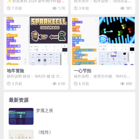
✨ 欢迎来到 2026 新年倒计时⏰
程序演示： 程序说明： 消消乐是一
请坐好，放松身心，享受此刻的美
款经典的消除类游戏，玩家需要通
7 月前
1.7K
3 年前
581
好时光 ✨ ...
过点击鼠标来交换...
地牢冒险
一心节拍
操作说明 移动： WASD 键 或 方向
操作说明： 使用方向键、WASD键
键 近战攻击（剑）： 在敌人攻击范
或移动设备触控来移动！将你的剑
3 月前
6.5K
6 月前
696
围内时...
指向其他音符以摧...
最新资源
梦魇之夜
《线性》