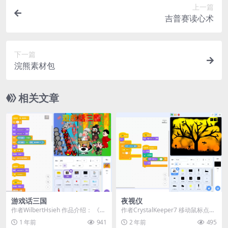
上一篇
吉普赛读心术
下一篇
浣熊素材包
相关文章
游戏话三国
夜视仪
作者WilbertHsieh 作品介绍： 《游
作者CrystalKeeper7 移动鼠标点亮
戏话三国》是一款结合动画与游戏
图片 （当前共有19张图片） 按空...
1 年前
941
2 年前
495
的创...