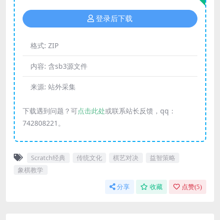
登录后下载
格式:
ZIP
内容:
含sb3源文件
来源:
站外采集
下载遇到问题？可
点击此处
或联系站长反馈，qq：
742808221。
Scratch经典
传统文化
棋艺对决
益智策略
象棋教学
分享
收藏
点赞(
5
)