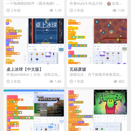
一个电梯模拟程序 《观光电梯》是
作者louisrk 作品介绍： 🏰 欢迎来
一款以创意与互动为核心的Scratch
到《单层塔防》！ 这是一款为 Pix
2 年前
1.1K
2 年前
1.5K
作品，模拟...
e...
桌上冰球【中文版】
瓦砾废墟
作者pandakun | 汉化：加凯汉化组
游戏玩法：​​ 向下探索并收集昆虫、
作品介绍： 🏒 欢迎来到桌上冰
宝石和药水以增加分数 躲避蛇类和
2 年前
1.4K
1 年前
692
球！ ...
尖刺陷阱 不...