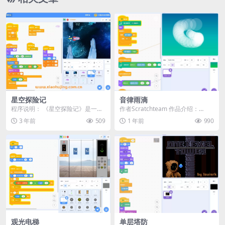
星空探险记
音律雨滴
程序说明： 《星空探险记》是一个
作者Scratchteam 作品介绍：
基于Scratch平台开发的太空主题游
🎵 用雨滴谱写你的音乐宇宙！ 🎵
3 年前
509
1 年前
990
戏。该游戏...
《音律...
观光电梯
单层塔防