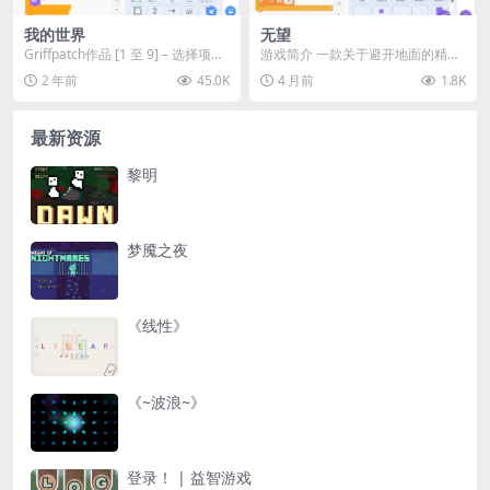
我的世界
无望
Griffpatch作品 [1 至 9] – 选择项目
游戏简介 一款关于避开地面的精准
[点击] &...
平台跳跃游戏！ 操作说明 动作 按
2 年前
45.0K
4 月前
1.8K
键 推进剧情 ...
最新资源
黎明
梦魇之夜
《线性》
《~波浪~》
登录！ | 益智游戏