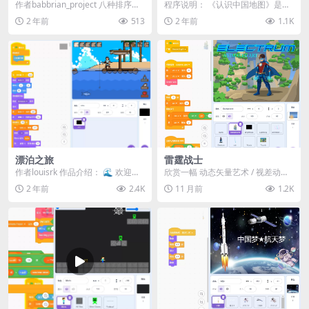
作者babbrian_project 八种排序算
程序说明： 《认识中国地图》是一
法的图形化演示。 R键 以随机输...
个通过Scratch平台制作的教育类互
2 年前
513
2 年前
1.1K
动作品。在...
漂泊之旅
雷霆战士
作者louisrk 作品介绍： 🌊 欢迎来
欣赏一幅 动态矢量艺术 / 视差动画
到《漂泊之旅》！ 在这款充满探索
作品。 📖 故事背景 本名：马克斯·
2 年前
2.4K
11 月前
1.2K
与生存...
贾斯提斯...