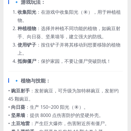
🔹 游戏玩法：​
收集阳光
：在游戏中收集阳光（☀），用于种植植
物。
种植植物
：选择并种植不同功能的植物，如豌豆射
手、向日葵、坚果墙等，建立强大的防线。
使用铲子
：按住铲子并将其移动到想要移除的植物
上。
抵御僵尸
：保护家园，不要让僵尸突破防线！
🔹 植物与技能：​
• ​
豌豆射手
：发射豌豆，可升级为加特林豌豆，发射约
45 颗豌豆。
• ​
向日葵
：生产 150~200 阳光（☀）。
• ​
坚果墙
：提供 8000 点伤害防护的坚硬外壳。
• ​
土豆地雷
：产生巨大爆炸，伤害附近所有僵尸。