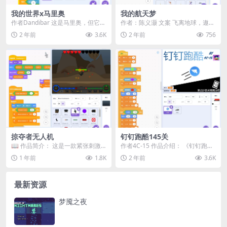
我的世界x马里奥
我的航天梦
作者Dandibar 这是马里奥，但它是
作者：陈义灏 文案 飞离地球，遨游
我的世界！ 《我的世界》的男性皮
太空，是中华民族很久以来的 梦
2 年前
3.6K
2 年前
756
肤史蒂夫...
想，在中国古代，...
掠夺者无人机
钉钉跑酷145关
📖 作品简介：​ 这是一款紧张刺激
作者4C-15 作品介绍： 《钉钉跑酷
的射击游戏，玩家将面对强大的掠
145关》是一款紧张刺激的跑酷游
1 年前
1.8K
2 年前
3.6K
夺者无人机。它拥...
戏，最新版...
最新资源
梦魇之夜