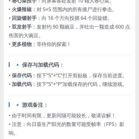
• ​
卷心菜投手
：向屏幕各处发射 10 颗大卷心菜。
• ​
火爆辣椒
：对 5×5 范围内的所有僵尸进行拳击。
• ​
回旋镖射手
：向 16 个方向投掷 64 个回旋镖。
• ​
双发射手
：发射约 90 颗豌豆，并吐出一颗造成 600 点
伤害的大豌豆。
• ​
更多植物
：等待你的探索！
🔹 保存与加载代码：​
• ​
保存代码
：按下“S”+“C”打开剪贴板，保存当前进度。
• ​
加载代码
：按下“S”+“P”加载保存的代码，继续游戏。
🔹 游戏备注：​
• 由于时间有限，更新间隔可能较长，敬请谅解！
• 注意：向日葵生产阳光的数量可能受帧率（FPS）影
响。