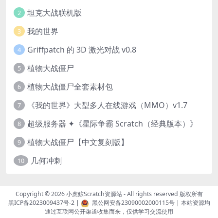
坦克大战联机版
2
我的世界
3
Griffpatch 的 3D 激光对战 v0.8
4
植物大战僵尸
5
植物大战僵尸全套素材包
6
《我的世界》大型多人在线游戏（MMO）v1.7
7
超级服务器 ✦《星际争霸 Scratch（经典版本）》
8
植物大战僵尸【中文复刻版】
9
几何冲刺
10
Copyright © 2026
小虎鲸Scratch资源站
- All rights reserved 版权所有
黑ICP备2023009437号-2
|
黑公网安备23090002000115号
| 本站资源均
通过互联网公开渠道收集而来，仅供学习交流使用