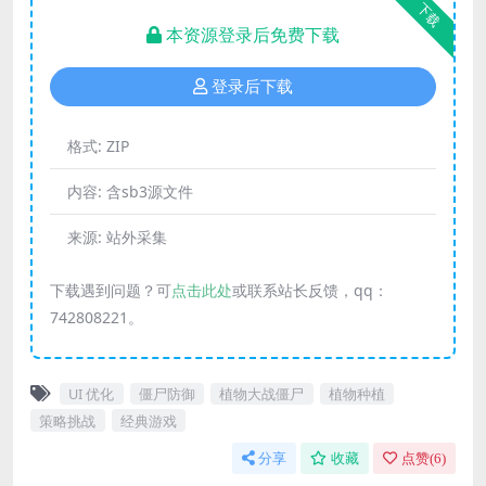
下载
本资源登录后免费下载
登录后下载
格式:
ZIP
内容:
含sb3源文件
来源:
站外采集
下载遇到问题？可
点击此处
或联系站长反馈，qq：
742808221。
UI 优化
僵尸防御
植物大战僵尸
植物种植
策略挑战
经典游戏
分享
收藏
点赞(
6
)